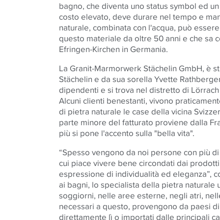
bagno, che diventa uno status symbol ed un b
costo elevato, deve durare nel tempo e mant
naturale, combinata con l'acqua, può essere
questo materiale da oltre 50 anni e che sa co
Efringen-Kirchen in Germania.
La Granit-Marmorwerk Stächelin GmbH, è sta
Stächelin e da sua sorella Yvette Rathberger
dipendenti e si trova nel distretto di Lörrac
Alcuni clienti benestanti, vivono praticament
di pietra naturale le case della vicina Sviz
parte minore del fatturato proviene dalla F
più si pone l'accento sulla "bella vita".
“Spesso vengono da noi persone con più di 5
cui piace vivere bene circondati dai prodotti d
espressione di individualità ed eleganza”, co
ai bagni, lo specialista della pietra naturale
soggiorni, nelle aree esterne, negli atri, nell
necessari a questo, provengono da paesi di t
direttamente lì o importati dalle principali c