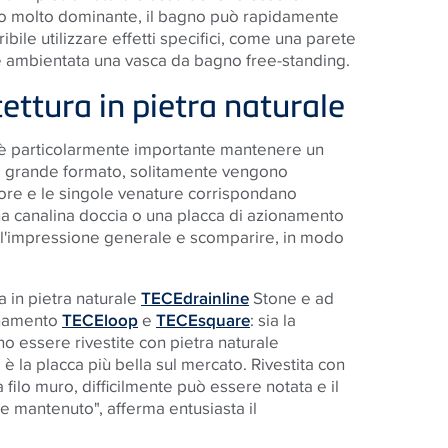
tto molto dominante, il bagno può rapidamente
bile utilizzare effetti specifici, come una parete
 è ambientata una vasca da bagno free-standing.
tettura in pietra naturale
, è particolarmente importante mantenere un
di grande formato, solitamente vengono
lore e le singole venature corrispondano
na canalina doccia o una placca di azionamento
'impressione generale e scomparire, in modo
ia in pietra naturale
TECEdrainline
Stone e ad
onamento
TECEloop
e
TECEsquare
: sia la
no essere rivestite con pietra naturale
 è la placca più bella sul mercato. Rivestita con
a filo muro, difficilmente può essere notata e il
ne mantenuto", afferma entusiasta il