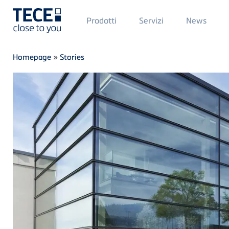
Main
M
Prodotti
Servizi
News
Menü
M
1
2
Skip to main content
Breadcrumb
Homepage
»
Stories