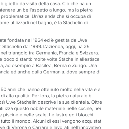
iglietto da visita della casa. Ciò che ha un
enere un bell'aspetto a lungo, ma la pietra
 problematica. Un'azienda che si occupa di
me utilizzarli nel bagno, è la Stächelin di
ta fondata nel 1964 ed è gestita da Uwe
-Stächelin dal 1999. L'azienda, oggi, ha 25
h nel triangolo tra Germania, Francia e Svizzera.
e poco distanti: molte volte Stächelin allestisce
zera, ad esempio a Basilea, Berna o Zurigo. Una
rancia ed anche dalla Germania, dove sempre di
0 anni che hanno ottenuto molto nella vita e a
i alta qualità. Per loro, la pietra naturale è
sì Uwe Stächelin descrive la sua clientela. Oltre
 utilizza questo nobile materiale nelle cucine, nei
e piscine e nelle scale. Le lastre ed i blocchi
utto il mondo. Alcuni di essi vengono acquistati
ave di Verona o Carrara e lavorati nell'innovativo