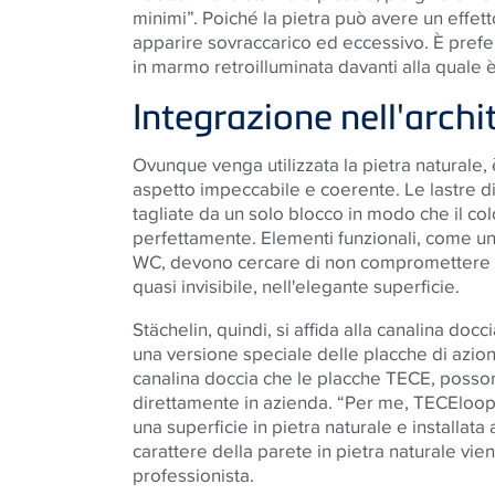
minimi”. Poiché la pietra può avere un effe
apparire sovraccarico ed eccessivo. È preferi
in marmo retroilluminata davanti alla quale
Integrazione nell'archi
Ovunque venga utilizzata la pietra naturale
aspetto impeccabile e coerente. Le lastre 
tagliate da un solo blocco in modo che il co
perfettamente. Elementi funzionali, come u
WC, devono cercare di non compromettere l
quasi invisibile, nell'elegante superficie.
Stächelin, quindi, si affida alla canalina docc
una versione speciale delle placche di azi
canalina doccia che le placche
TECE
, posso
direttamente in azienda. “Per me,
TECE
loop
una superficie in pietra naturale e installata 
carattere della parete in pietra naturale vie
professionista.