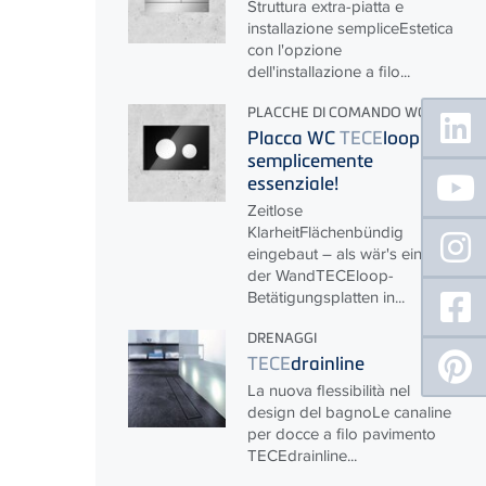
Struttura extra-piatta e
installazione sempliceEstetica
con l'opzione
dell'installazione a filo...
Floating
PLACCHE DI COMANDO WC
Sidebar
Placca WC
TECE
loop:
semplicemente
essenziale!
Zeitlose
KlarheitFlächenbündig
eingebaut – als wär's ein Teil
der Wand
TECE
loop-
Betätigungsplatten in...
DRENAGGI
TECE
drainline
La nuova flessibilità nel
design del bagnoLe canaline
per docce a filo pavimento
TECE
drainline...