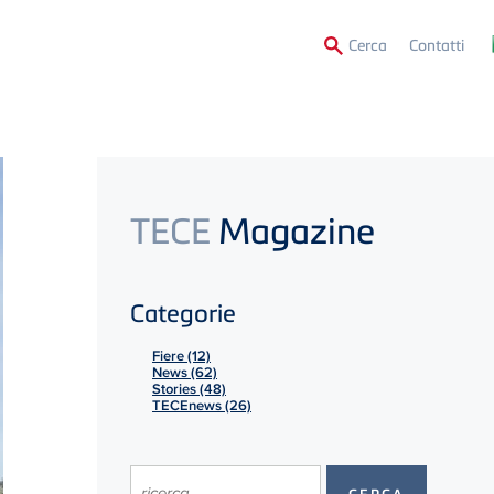
Secon
Cerca
Contatti
Menu
TECE
Magazine
Categorie
Fiere (12)
News (62)
Stories (48)
TECEnews (26)