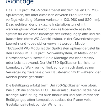
Montage
Das TECEprofil WC-Modul arbeitet mit dem neuen Uni 750-
Spülkasten, der über dieselben cleveren Produktdetails
verfügt, wie die größeren Varianten (1120, 980 und 820 mm).
Dazu gehören der praktische Installationstunnel mit
werkzeugloser Zip-Funktion, das zeitsparende easy fit-
System für die Schnellmontage der Betätigungsplatte und die
baustellensichere WC-Anschlussbox, in der Gewindestangen,
Leerrohr und -dose sicher verwahrt werden. Mit dem
TECEprofil WC-Modul ist der Spülkasten optimal gerüstet für
den Einbau im TECEprofil Vorwandsystem, im Metall- oder
Holzständerwerk sowie für die Montage vor einer Massiv-
oder Leichtbauwand. Der Uni 750-Spülkasten ist nicht nur
komplett ab Werk vormontiert, sondern auch dank seiner
Versiegelung zuverlässig vor Baustellenschmutz während der
Rohbauphase geschützt.
Die Betätigung erfolgt beim Uni 750-Spülkasten von oben.
Wie auch die anderen TECE Universalspülkästen ist die neue
niedrige Ausführung mit allen manuellen und pneumatischen
Betätigungsplatten kompatibel, sodass der Planer volle
Gestaltungsfreiheit vor der Wand hat.