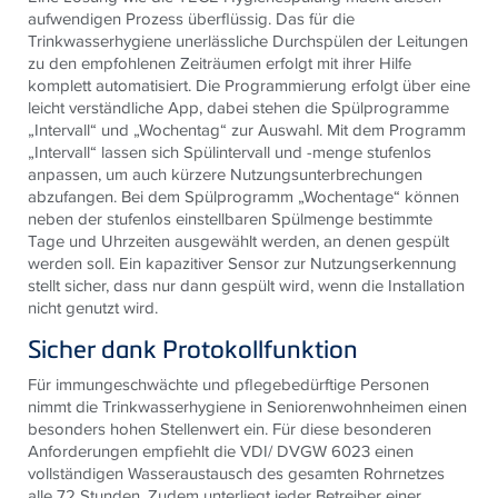
aufwendigen Prozess überflüssig. Das für die
Trinkwasserhygiene unerlässliche Durchspülen der Leitungen
zu den empfohlenen Zeiträumen erfolgt mit ihrer Hilfe
komplett automatisiert. Die Programmierung erfolgt über eine
leicht verständliche App, dabei stehen die Spülprogramme
„Intervall“ und „Wochentag“ zur Auswahl. Mit dem Programm
„Intervall“ lassen sich Spülintervall und -menge stufenlos
anpassen, um auch kürzere Nutzungsunterbrechungen
abzufangen. Bei dem Spülprogramm „Wochentage“ können
neben der stufenlos einstellbaren Spülmenge bestimmte
Tage und Uhrzeiten ausgewählt werden, an denen gespült
werden soll. Ein kapazitiver Sensor zur Nutzungserkennung
stellt sicher, dass nur dann gespült wird, wenn die Installation
nicht genutzt wird.
Sicher dank Protokollfunktion
Für immungeschwächte und pflegebedürftige Personen
nimmt die Trinkwasserhygiene in Seniorenwohnheimen einen
besonders hohen Stellenwert ein. Für diese besonderen
Anforderungen empfiehlt die VDI/ DVGW 6023 einen
vollständigen Wasseraustausch des gesamten Rohrnetzes
alle 72 Stunden. Zudem unterliegt jeder Betreiber einer