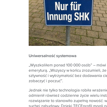
Uniwersalność systemowa
„Wyszkoliłem ponad 100 000 osób” – mówi Pfe
emeryturą. „Wszyscy w końcu zrozumieli, że s
sztywność i wytrzymałość bez dodawania cięż
zobaczyć i poczuć”.
Jednak nie tylko technologia robiła wrażen
odmienił również codzienne życie wielu insta
rozwiązanie to stanowiło zupełną nowość: wc
suchej zabudowy. Dzięki TECEprofil mogli p