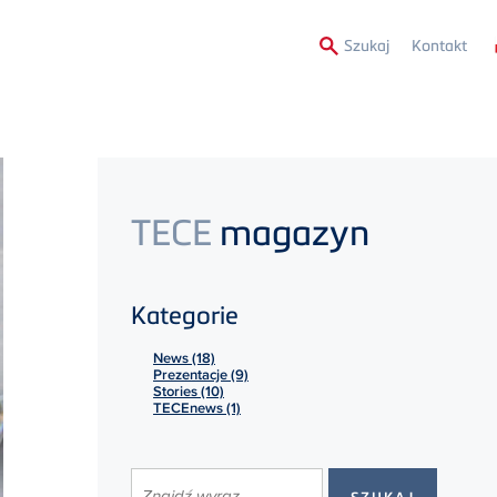
Secon
Szukaj
Kontakt
Menu
TECE
magazyn
Kategorie
News (18)
Prezentacje (9)
Stories (10)
TECEnews (1)