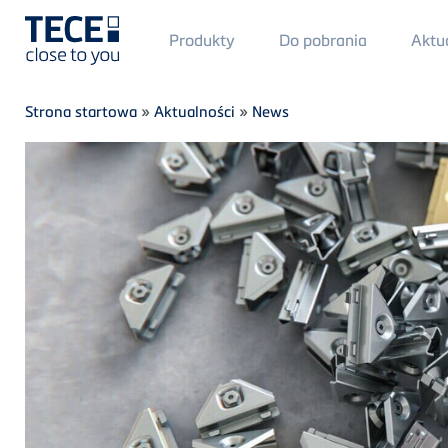
Main
Produkty
Do pobrania
Aktu
Menü
1
Skip to main content
Breadcrumb
Strona startowa
»
Aktualności
»
News