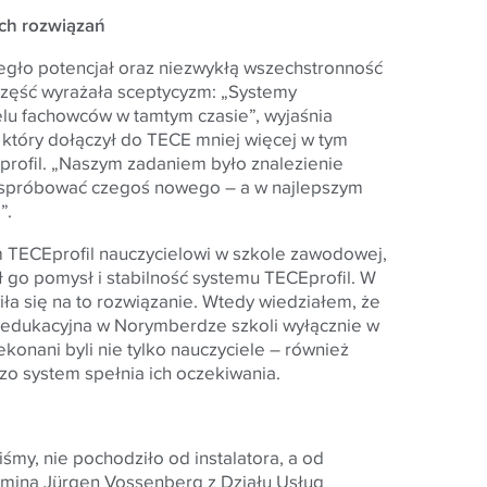
ch rozwiązań
zegło potencjał oraz niezwykłą wszechstronność
część wyrażała sceptycyzm: „Systemy
elu fachowców w tamtym czasie”, wyjaśnia
 który dołączył do TECE mniej więcej w tym
rofil. „Naszym zadaniem było znalezienie
by spróbować czegoś nowego – a w najlepszym
”.
m
TECE
profil nauczycielowi w szkole zawodowej,
ł go pomysł i stabilność systemu
TECE
profil. W
ła się na to rozwiązanie. Wtedy wiedziałem, że
 edukacyjna w Norymberdze szkoli wyłącznie w
zekonani byli nie tylko nauczyciele – również
zo system spełnia ich oczekiwania.
śmy, nie pochodziło od instalatora, a od
mina Jürgen Vossenberg z Działu Usług