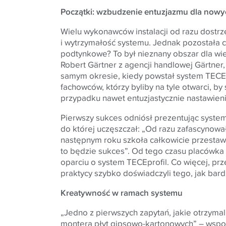
Początki: wzbudzenie entuzjazmu dla nowy
Wielu wykonawców instalacji od razu dostr
i wytrzymałość systemu. Jednak pozostała 
podtynkowe? To był nieznany obszar dla wi
Robert Gärtner z agencji handlowej Gärtner,
samym okresie, kiedy powstał system TECEp
fachowców, którzy byliby na tyle otwarci, 
przypadku nawet entuzjastycznie nastawieni
Pierwszy sukces odniósł prezentując syste
do której uczęszczał: „Od razu zafascynowa
następnym roku szkoła całkowicie przestawi
to będzie sukces”. Od tego czasu placówka
oparciu o system
TECE
profil. Co więcej, pr
praktycy szybko doświadczyli tego, jak bard
Kreatywność w ramach systemu
„Jedno z pierwszych zapytań, jakie otrzymali
montera płyt gipsowo-kartonowych” – wspo