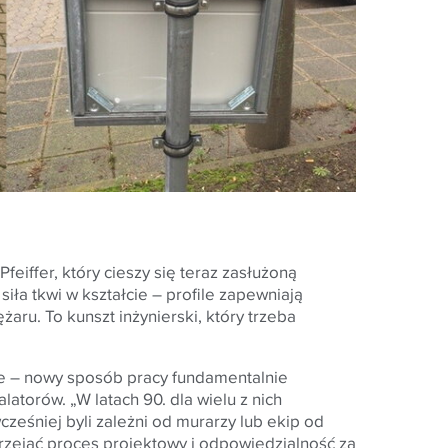
iffer, który cieszy się teraz zasłużoną
iła tkwi w kształcie – profile zapewniają
aru. To kunszt inżynierski, który trzeba
ie – nowy sposób pracy fundamentalnie
latorów. „W latach 90. dla wielu z nich
ześniej byli zależni od murarzy lub ekip od
rzejąć proces projektowy i odpowiedzialność za