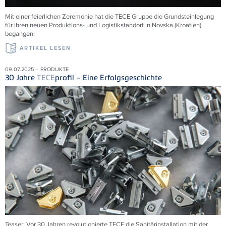
Mit einer feierlichen Zeremonie hat die
TECE
Gruppe die Grundsteinlegung
für ihren neuen Produktions- und Logistikstandort in Novska (Kroatien)
begangen.
ARTIKEL LESEN
09.07.2025 – PRODUKTE
30 Jahre
TECE
profil – Eine Erfolgsgeschichte
Teaser: Vor 30 Jahren revolutionierte
TECE
die Sanitärinstallation mit der