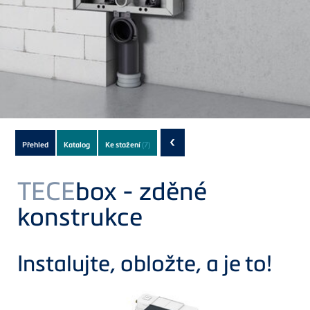
Subnavigation
‹
Přehled
Katalog
Ke stažení
(7)
of
current
TECE
box - zděné
Product
konstrukce
Instalujte, obložte, a je to!