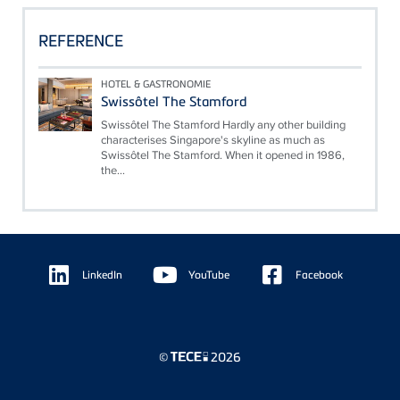
REFERENCE
HOTEL & GASTRONOMIE
Swissôtel The Stamford
Swissôtel The Stamford Hardly any other building
characterises Singapore's skyline as much as
Swissôtel The Stamford. When it opened in 1986,
the...
Floating
Sidebar
LinkedIn
YouTube
Facebook
©
2026