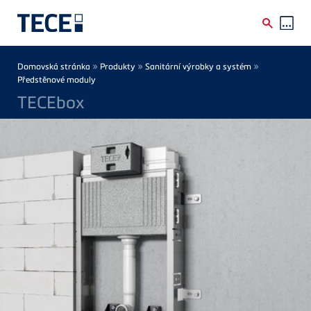
Skip to main content
Breadcrumb
»
»
»
Domovská stránka
Produkty
Sanitární výrobky a systém
Předstěnové moduly
TECEbox