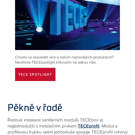
Chcete se dozvědět více o našich nejnovějších produktech?
Navštivte
TECE
spotlight kliknutím na odkaz níže
TECE SPOTLIGHT
Pěkně v řadě
Řadová instalace sanitárních modulů TECEbox je
nejjednodušší s instalačním prvkem
TECEprofil
. Modul a
profilovou trubku velmi jednoduše spojuje
TECE
profil rohový