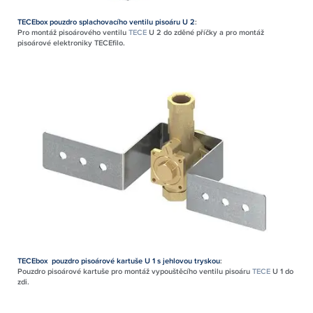
TECEbox pouzdro splachovacího ventilu pisoáru U 2
:
Pro montáž pisoárového ventilu
TECE
U 2 do zděné příčky a pro montáž
pisoárové elektroniky
TECEfilo
.
TECEbox pouzdro pisoárové kartuše U 1 s jehlovou tryskou
:
Pouzdro pisoárové kartuše pro montáž vypouštěcího ventilu pisoáru
TECE
U 1 do
zdi.