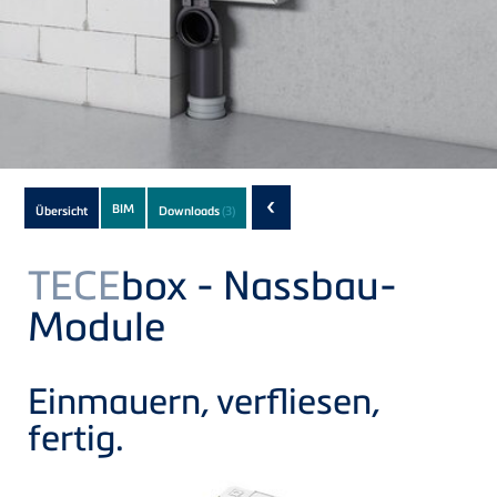
Subnavigation
‹
BIM
Übersicht
Downloads
(3)
of
current
TECE
box - Nassbau-
Product
Module
Einmauern, verfliesen,
fertig.