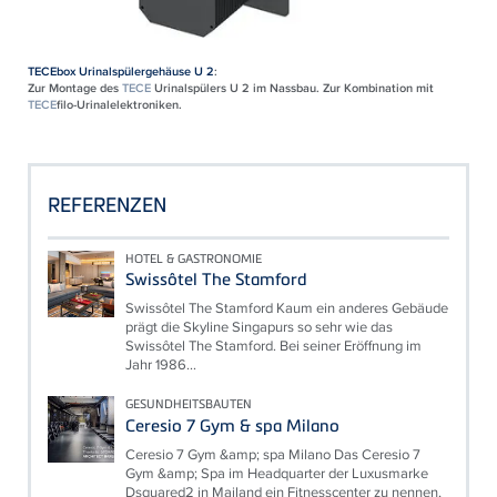
TECEbox Urinalspülergehäuse U 2
:
Zur Montage des
TECE
Urinalspülers U 2 im Nassbau. Zur Kombination mit
TECE
filo-Urinalelektroniken.
REFERENZEN
HOTEL & GASTRONOMIE
Swissôtel The Stamford
Swissôtel The Stamford Kaum ein anderes Gebäude
prägt die Skyline Singapurs so sehr wie das
Swissôtel The Stamford. Bei seiner Eröffnung im
Jahr 1986...
GESUNDHEITSBAUTEN
Ceresio 7 Gym & spa Milano
Ceresio 7 Gym &amp; spa Milano Das Ceresio 7
Gym &amp; Spa im Headquarter der Luxusmarke
Dsquared2 in Mailand ein Fitnesscenter zu nennen,