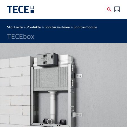
Direkt zum Inhalt
Breadcrumb
»
»
»
Startseite
Produkte
Sanitärsysteme
Sanitärmodule
TECEbox