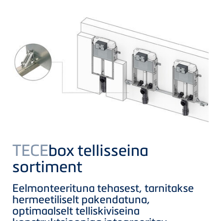
TECE
box tellisseina
sortiment
Eelmonteerituna tehasest, tarnitakse
hermeetiliselt pakendatuna,
optimaalselt telliskiviseina