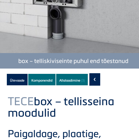
TECE
box – telliskiviseinte puhul end tõestanud
Subnavigation
‹
Ülevaade
Komponendid
Allalaadimine
(3)
of
current
TECE
box – tellisseina
Product
moodulid
Paigaldage, plaatige,