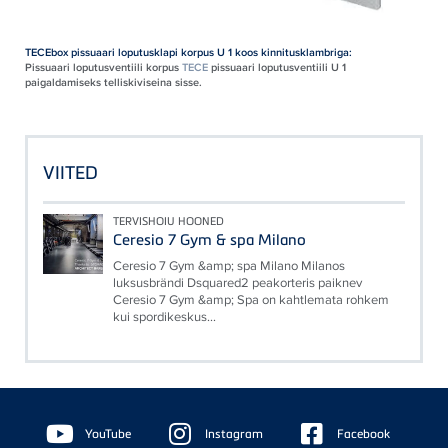
TECEbox pissuaari loputusklapi korpus U 1 koos kinnitusklambriga:
Pissuaari loputusventiili korpus
TECE
pissuaari loputusventiili U 1
paigaldamiseks telliskiviseina sisse.
VIITED
TERVISHOIU HOONED
Ceresio 7 Gym & spa Milano
Ceresio 7 Gym &amp; spa Milano Milanos
luksusbrändi Dsquared2 peakorteris paiknev
Ceresio 7 Gym &amp; Spa on kahtlemata rohkem
kui spordikeskus...
Floating
Sidebar
YouTube
Instagram
Facebook