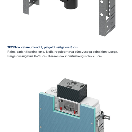
TECEbox valamumoodul, paigaldussügavus 8 cm:
Paigaldada täisseina ette. Nelja reguleeritava sügavusega seinakinnitusega.
Paigaldussügavus 8–19 cm. Keraamika kinnituskaugus 17–28 cm.