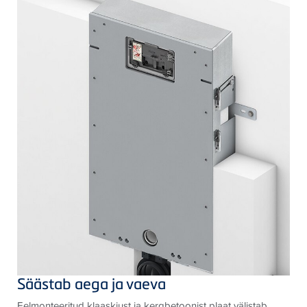
Säästab aega ja vaeva
Eelmonteeritud klaaskiust ja kergbetoonist plaat välistab