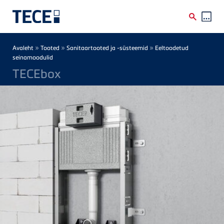
Skip to main content
Breadcrumb
»
»
»
Avaleht
Tooted
Sanitaartooted ja -süsteemid
Eeltoodetud
seinamoodulid
TECEbox