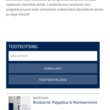
vajaduse müüritise järele. Lisatarvikuna saadaval olev
paigaldusruumi kate võimaldab katkematut plaaditavat pinda
ja väga kiiresti!
TOOTEOTSING
Otsi
terminit
BROŠÜÜRID
Brošüürid: Paigaldus & Monteerimine