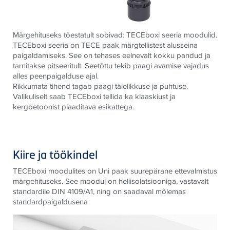
Märgehituseks tõestatult sobivad: TECEboxi seeria moodulid.
TECEboxi seeria on TECE paak märgtellistest alusseina
paigaldamiseks. See on tehases eelnevalt kokku pandud ja
tarnitakse pitseeritult. Seetõttu tekib paagi avamise vajadus
alles peenpaigalduse ajal.
Rikkumata tihend tagab paagi täielikkuse ja puhtuse.
Valikuliselt saab TECEboxi tellida ka klaaskiust ja
kergbetoonist plaaditava esikattega.
Kiire ja töökindel
TECEboxi moodulites on Uni paak suurepärane ettevalmistus
märgehituseks. See moodul on heliisolatsiooniga, vastavalt
standardile DIN 4109/A1, ning on saadaval mõlemas
standardpaigaldusena