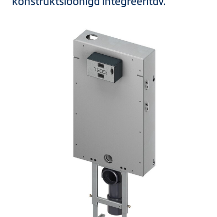
konstruktsiooniga integreeritav.