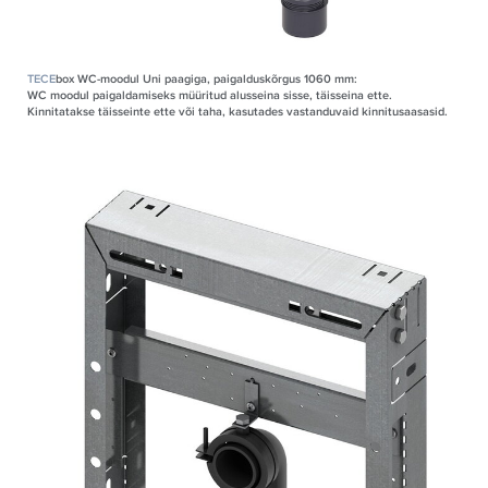
TECE
box WC-moodul Uni paagiga, paigalduskõrgus 1060 mm:​​​​​​
WC moodul paigaldamiseks müüritud alusseina sisse, täisseina ette.
Kinnitatakse täisseinte ette või taha, kasutades vastanduvaid kinnitusaasasid.