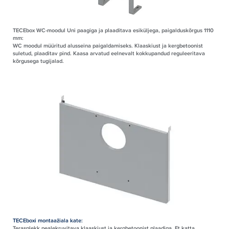
TECEbox WC-moodul Uni paagiga ja plaaditava esiküljega, paigalduskõrgus 1110
mm:
WC moodul müüritud alusseina paigaldamiseks. Klaaskiust ja kergbetoonist
suletud, plaaditav pind. Kaasa arvatud eelnevalt kokkupandud reguleeritava
kõrgusega tugijalad.
TECEboxi montaažiala kate:
Terasplekk pealekruvitava klaaskiust ja kergbetoonist plaadiga. Et katta