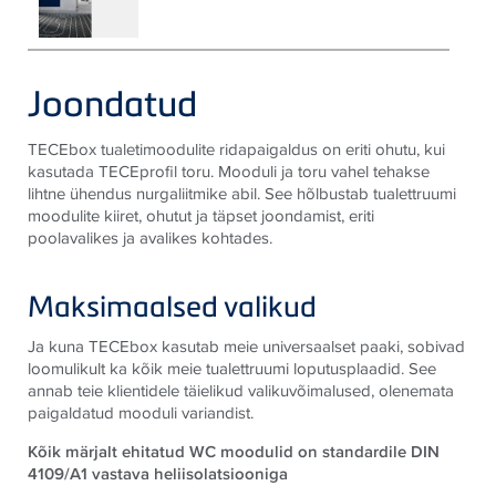
Joondatud
TECEbox tualetimoodulite ridapaigaldus on eriti ohutu, kui
kasutada TECEprofil toru. Mooduli ja toru vahel tehakse
lihtne ühendus nurgaliitmike abil. See hõlbustab tualettruumi
moodulite kiiret, ohutut ja täpset joondamist, eriti
poolavalikes ja avalikes kohtades.
Maksimaalsed valikud
Ja kuna TECEbox kasutab meie universaalset paaki, sobivad
loomulikult ka kõik meie tualettruumi loputusplaadid. See
annab teie klientidele täielikud valikuvõimalused, olenemata
paigaldatud mooduli variandist.
Kõik märjalt ehitatud WC moodulid on standardile DIN
4109/A1 vastava heliisolatsiooniga