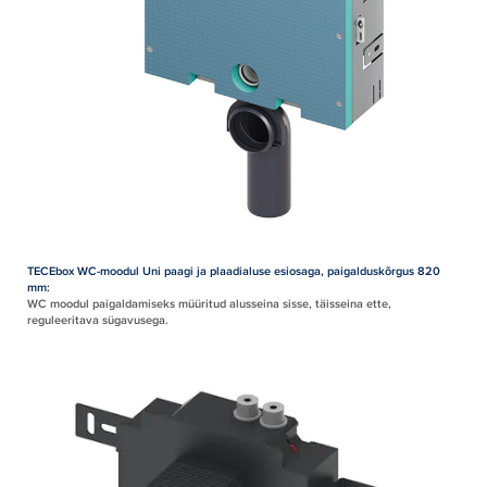
TECEbox WC-moodul Uni paagi ja plaadialuse esiosaga, paigalduskõrgus 820
mm:
WC moodul paigaldamiseks müüritud alusseina sisse, täisseina ette,
reguleeritava sügavusega.