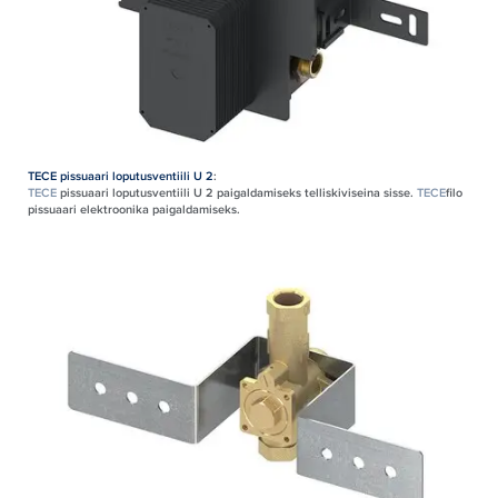
TECE pissuaari loputusventiili U 2
:
TECE
pissuaari loputusventiili U 2 paigaldamiseks telliskiviseina sisse.
TECE
filo
pissuaari elektroonika paigaldamiseks.