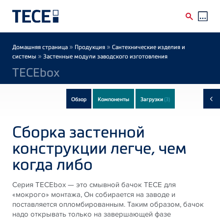
Skip to main content
Breadcrumb
»
»
Домашняя страница
Продукция
Сантехнические изделия и
»
системы
Застенные модули заводского изготовления
TECEbox
‹
Обзор
Компоненты
Загрузки
(3)
Сборка застенной
конструкции легче, чем
когда либо
Серия TECEbox — это смывной бачок TECE для
«мокрого» монтажа, Он собирается на заводе и
поставляется опломбированным. Таким образом, бачок
надо открывать только на завершающей фазе