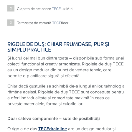
Clapeta de actionare
TECE
lux Mini
2
Termostat de cameră
TECE
floor
3
RIGOLE DE DUŞ: CHIAR FRUMOASE, PUR ŞI
SIMPLU PRACTICE
Şi lucrul cel mai bun dintre toate – disponibile sub forma unei
colecţii funcţional şi creativ armonizate. Rigolele de duş TECE
au un design modular din punct de vedere tehnic, care
permite o planificare sigură şi efcientă.
Chiar dacă gusturile se schimbă de-a lungul anilor, tehnologia
rămâne acelaşi. Rigolele de duş TECE sunt concepute pentru
a oferi individualitate şi comoditate maximă în ceea ce
priveşte materialele, forma şi culorile lor.
Doar câteva componente – sute de posibilităţi
O rigola de duş
TECEdrainline
are un design modular şi