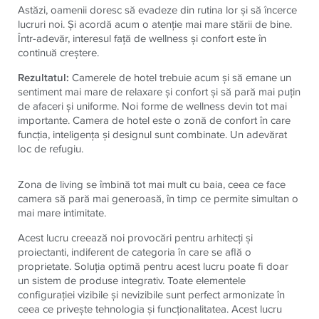
Astăzi, oamenii doresc să evadeze din rutina lor şi să încerce
lucruri noi. Şi acordă acum o atenţie mai mare stării de bine.
Într-adevăr, interesul faţă de wellness şi confort este în
continuă creştere.
Rezultatul:
Camerele de hotel trebuie acum şi să emane un
sentiment mai mare de relaxare şi confort şi să pară mai puţin
de afaceri şi uniforme. Noi forme de wellness devin tot mai
importante. Camera de hotel este o zonă de confort în care
funcţia, inteligenţa şi designul sunt combinate. Un adevărat
loc de refugiu.
Zona de living se îmbină tot mai mult cu baia, ceea ce face
camera să pară mai generoasă, în timp ce permite simultan o
mai mare intimitate.
Acest lucru creează noi provocări pentru arhitecţi şi
proiectanti, indiferent de categoria în care se află o
proprietate. Soluţia optimă pentru acest lucru poate fi doar
un sistem de produse integrativ. Toate elementele
configuraţiei vizibile şi nevizibile sunt perfect armonizate în
ceea ce priveşte tehnologia şi funcţionalitatea. Acest lucru