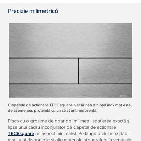
Precizie milimetrică
Clapetele de actionare TECEsquare: versiunea din oţel inox mat este,
de asemenea, protejată cu un strat anti-amprentă.
Placa cu o grosime de doar doi milimetri, spaţierea exactă şi
lipsa unui cadru înconjurător dă clapetei de actionare
TECEsquare
un aspect minimalist. Pe lângă oţelul inoxidabil
mat, sunt disponibile şi alte materiale şi suprafeţe în versiunile