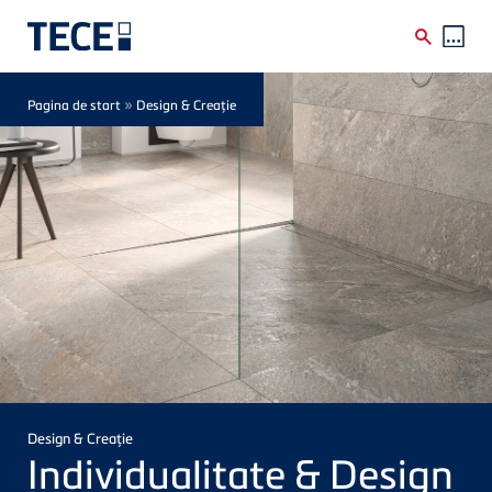
Skip to main content
Breadcrumb
»
Pagina de start
Design & Creaţie
Design & Creaţie
Individualitate & Design