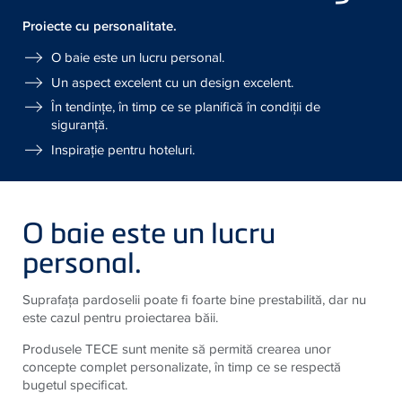
Proiecte cu personalitate.
O baie este un lucru personal.
Un aspect excelent cu un design excelent.
În tendinţe, în timp ce se planifică în condiţii de
siguranţă.
Inspiraţie pentru hoteluri.
O baie este un lucru
personal.
Suprafaţa pardoselii poate fi foarte bine prestabilită, dar nu
este cazul pentru proiectarea băii.
Produsele TECE sunt menite să permită crearea unor
concepte complet personalizate, în timp ce se respectă
bugetul specificat.