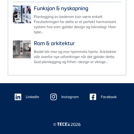
Funksjon & nyskapning
Planlegging av baderom kan være enkelt.
Forutsetningen for dette er et perfekt harmonisert
system hva som gjelder design og teknologi. Hver
type...
Rom & arkitektur
Badet blir mer og mer hjemmets hjerte. Arkitekter
står overfor nye utfordringer når det gjelder dette.
God planlegging og frihet i design er viktige...
Floating
Sidebar
LinkedIn
Instagram
Facebook
©
2026