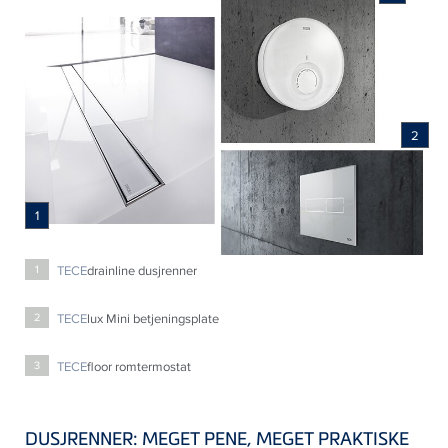
2
1
TECE
drainline dusjrenner
1
TECE
lux Mini betjeningsplate
2
TECE
floor romtermostat
3
DUSJRENNER: MEGET PENE, MEGET PRAKTISKE