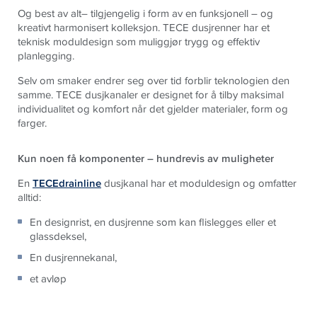
Og best av alt– tilgjengelig i form av en funksjonell – og
kreativt harmonisert kolleksjon. TECE dusjrenner har et
teknisk moduldesign som muliggjør trygg og effektiv
planlegging.
Selv om smaker endrer seg over tid forblir teknologien den
samme. TECE dusjkanaler er designet for å tilby maksimal
individualitet og komfort når det gjelder materialer, form og
farger.
Kun noen få komponenter – hundrevis av muligheter
En
TECEdrainline
dusjkanal har et moduldesign og omfatter
alltid:
En designrist, en dusjrenne som kan flislegges eller et
glassdeksel,
En dusjrennekanal,
et avløp