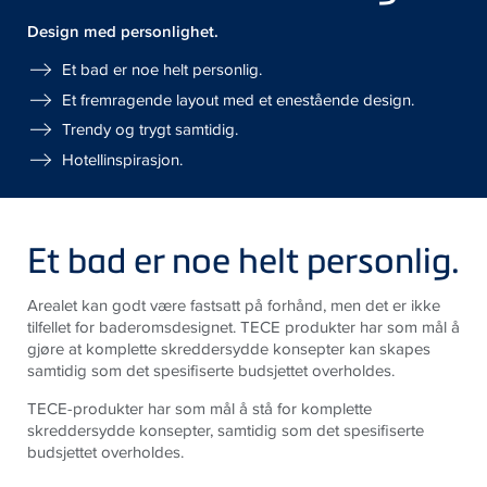
Design med personlighet.
Et bad er noe helt personlig.
Et fremragende layout med et enestående design.
Trendy og trygt samtidig.
Hotellinspirasjon.
Et bad er noe helt personlig.
Arealet kan godt være fastsatt på forhånd, men det er ikke
tilfellet for baderomsdesignet. TECE produkter har som mål å
gjøre at komplette skreddersydde konsepter kan skapes
samtidig som det spesifiserte budsjettet overholdes.
TECE-produkter har som mål å stå for komplette
skreddersydde konsepter, samtidig som det spesifiserte
budsjettet overholdes.