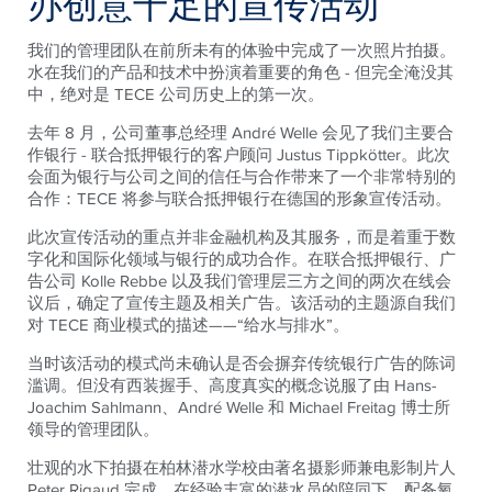
办创意十足的宣传活动
我们的管理团队在前所未有的体验中完成了一次照片拍摄。
水在我们的产品和技术中扮演着重要的角色 - 但完全淹没其
中，绝对是 TECE 公司历史上的第一次。
去年 8 月，公司董事总经理 André Welle 会见了我们主要合
作银行 - 联合抵押银行的客户顾问 Justus Tippkötter。此次
会面为银行与公司之间的信任与合作带来了一个非常特别的
合作：TECE 将参与联合抵押银行在德国的形象宣传活动。
此次宣传活动的重点并非金融机构及其服务，而是着重于数
字化和国际化领域与银行的成功合作。在联合抵押银行、广
告公司 Kolle Rebbe 以及我们管理层三方之间的两次在线会
议后，确定了宣传主题及相关广告。该活动的主题源自我们
对 TECE 商业模式的描述——“给水与排水”。
当时该活动的模式尚未确认是否会摒弃传统银行广告的陈词
滥调。但没有西装握手、高度真实的概念说服了由 Hans-
Joachim Sahlmann、André Welle 和 Michael Freitag 博士所
领导的管理团队。
壮观的水下拍摄在柏林潜水学校由著名摄影师兼电影制片人
Peter Rigaud 完成。在经验丰富的潜水员的陪同下，配备氧