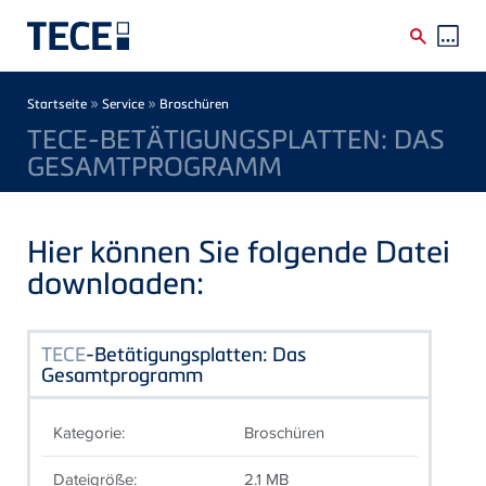
Direkt zum Inhalt
Breadcrumb
»
»
Startseite
Service
Broschüren
TECE-BETÄTIGUNGSPLATTEN: DAS
GESAMTPROGRAMM
Hier können Sie folgende Datei
downloaden:
TECE
-Betätigungsplatten: Das
Gesamtprogramm
Kategorie:
Broschüren
Dateigröße:
2.1 MB