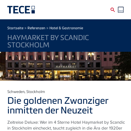
Direkt zum Inhalt
Breadcrumb
»
»
Startseite
Referenzen
Hotel & Gastronomie
HAYMARKET BY SCANDIC
STOCKHOLM
Schweden
, Stockholm
Die goldenen Zwanziger
inmitten der Neuzeit
Zeitreise Deluxe: Wer im 4 Sterne Hotel Haymarket by Scandic
in Stockholm eincheckt, taucht zugleich in die Ära der 1920er