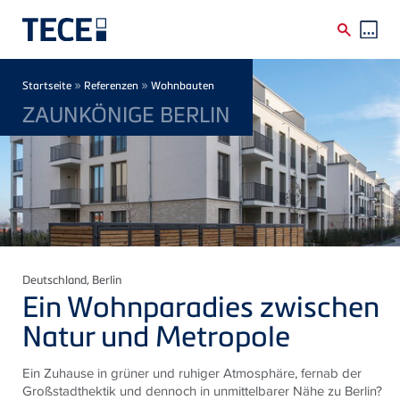
Direkt zum Inhalt
Breadcrumb
»
»
Startseite
Referenzen
Wohnbauten
ZAUNKÖNIGE BERLIN
Deutschland
, Berlin
Ein Wohnparadies zwischen
Natur und Metropole
Ein Zuhause in grüner und ruhiger Atmosphäre, fernab der
Großstadthektik und dennoch in unmittelbarer Nähe zu Berlin?