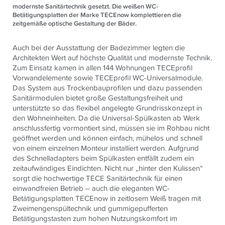
modernste Sanitärtechnik gesetzt. Die weißen WC-
Betätigungsplatten der Marke TECEnow komplettieren die
zeitgemäße optische Gestaltung der Bäder.
Auch bei der Ausstattung der Badezimmer legten die
Architekten Wert auf höchste Qualität und modernste Technik.
Zum Einsatz kamen in allen 144 Wohnungen TECEprofil
Vorwandelemente sowie TECEprofil WC-Universalmodule.
Das System aus Trockenbauprofilen und dazu passenden
Sanitärmodulen bietet große Gestaltungsfreiheit und
unterstützte so das flexibel angelegte Grundrisskonzept in
den Wohneinheiten. Da die Universal-Spülkasten ab Werk
anschlussfertig vormontiert sind, müssen sie im Rohbau nicht
geöffnet werden und können einfach, mühelos und schnell
von einem einzelnen Monteur installiert werden. Aufgrund
des Schnelladapters beim Spülkasten entfällt zudem ein
zeitaufwändiges Eindichten. Nicht nur „hinter den Kulissen“
sorgt die hochwertige TECE Sanitärtechnik für einen
einwandfreien Betrieb – auch die eleganten WC-
Betätigungsplatten TECEnow in zeitlosem Weiß tragen mit
Zweimengenspültechnik und gummigepufferten
Betätigungstasten zum hohen Nutzungskomfort im