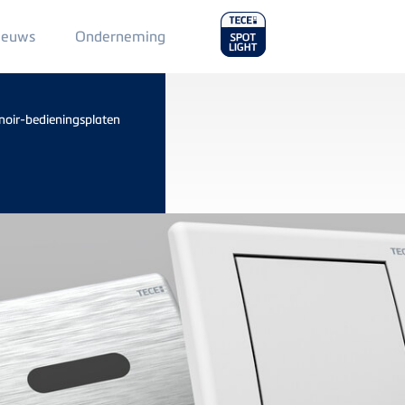
Main
ieuws
Onderneming
Menu
2
noir-bedieningsplaten