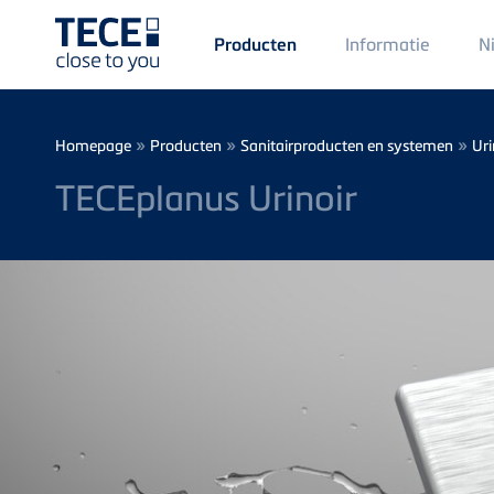
Main
Informatie
N
Producten
Menü
1
Skip to main content
Breadcrumb
»
»
»
Homepage
Producten
Sanitairproducten en systemen
Uri
TECEplanus Urinoir