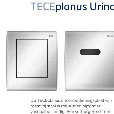
Product
TECE
planus Urin
De TECEplanus urinoirbedieningsplaat van
roestvrij staal is robuust en bijzonder
vandaalbestendig. Een verborgen schroef