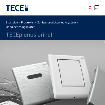
Skip to main content
Breadcrumb
»
»
»
Startside
Produkter
Sanitærprodukter og -system
Urinalbetjeningsplater
TECEplanus urinal