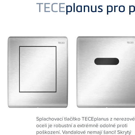
Product
TECE
planus pro p
Splachovací tlačítko TECEplanus z nerezové
oceli je robustní a extrémně odolné proti
poškození. Vandalové nemají šanci! Skrytý