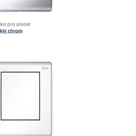
tko pro pisoár
sklý chrom