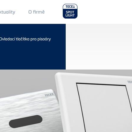
Main
ktuality
O firmě
Menu
2
Ovladací tlačítka pro pisoáry