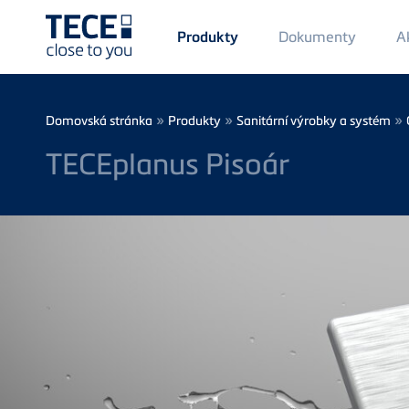
Main
Dokumenty
A
Produkty
Menü
1
Skip to main content
Breadcrumb
»
»
»
Domovská stránka
Produkty
Sanitární výrobky a systém
TECEplanus Pisoár