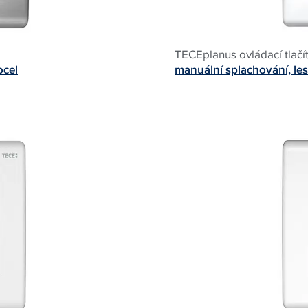
TECEplanus ovládací tlačí
ocel
manuální splachování, le