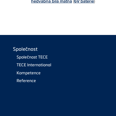
hedvábná bílá matná
(
6V baterie
)
Společnost
Společnost TECE
TECE International
Kompetence
Reference