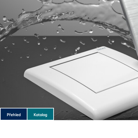
Subnavigation
Přehled
Katalog
of
current