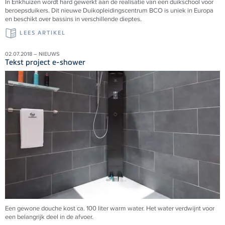
In Enkhuizen wordt hard gewerkt aan de realisatie van een duikschool voor
beroepsduikers. Dit nieuwe Duikopleidingscentrum BCO is uniek in Europa
en beschikt over bassins in verschillende dieptes.
LEES ARTIKEL
02.07.2018 – NIEUWS
Tekst project e-shower
Een gewone douche kost ca. 100 liter warm water. Het water verdwijnt voor
een belangrijk deel in de afvoer.