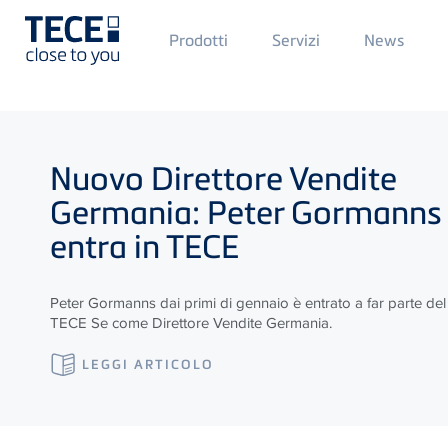
Main
M
Prodotti
Servizi
News
Menü
M
1
2
Skip to main content
Nuovo Direttore Vendite
Germania: Peter Gormanns
entra in
TECE
Peter Gormanns dai primi di gennaio è entrato a far parte de
TECE
Se come Direttore Vendite Germania.
LEGGI ARTICOLO