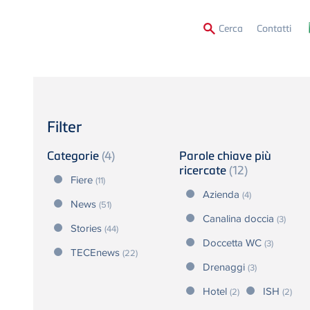
Secon
Cerca
Contatti
Menu
Filter
Categorie
(4)
Parole chiave più
ricercate
(12)
Fiere
(11)
Azienda
(4)
News
(51)
Canalina doccia
(3)
Stories
(44)
Doccetta WC
(3)
TECEnews
(22)
Drenaggi
(3)
Hotel
ISH
(2)
(2)