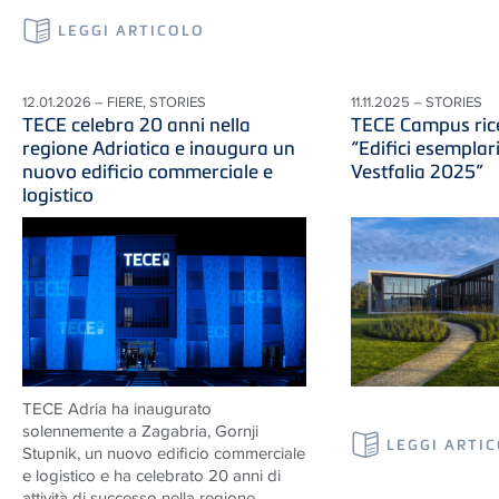
LEGGI ARTICOLO
12.01.2026 – FIERE, STORIES
11.11.2025 – STORIES
TECE celebra 20 anni nella
TECE Campus rice
regione Adriatica e inaugura un
“Edifici esemplar
nuovo edificio commerciale e
Vestfalia 2025”
logistico
TECE Adria ha inaugurato
solennemente a Zagabria, Gornji
LEGGI ARTI
Stupnik, un nuovo edificio commerciale
e logistico e ha celebrato 20 anni di
attività di successo nella regione