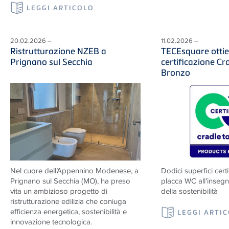
LEGGI ARTICOLO
20.02.2026 –
11.02.2026 –
Ristrutturazione NZEB a
TECEsquare ottie
Prignano sul Secchia
certificazione Cr
Bronzo
Nel cuore dell’Appennino Modenese, a
Dodici superfici cert
Prignano sul Secchia (MO), ha preso
placca WC all’insegna
vita un ambizioso progetto di
della sostenibilità
ristrutturazione edilizia che coniuga
efficienza energetica, sostenibilità e
LEGGI ARTI
innovazione tecnologica.