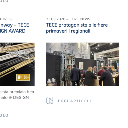
COLO
STORIES
23.03.2026 – FIERE, NEWS
inway – TECE
TECE protagonista alle fiere
ESIGN AWARD
primaverili regionali
tata premiata ben
nomato iF DESIGN
LEGGI ARTICOLO
COLO