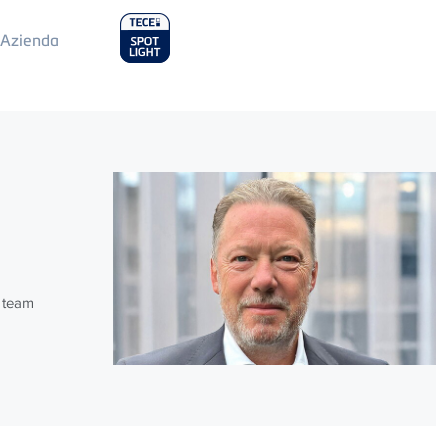
ain
Azienda
enu
l team