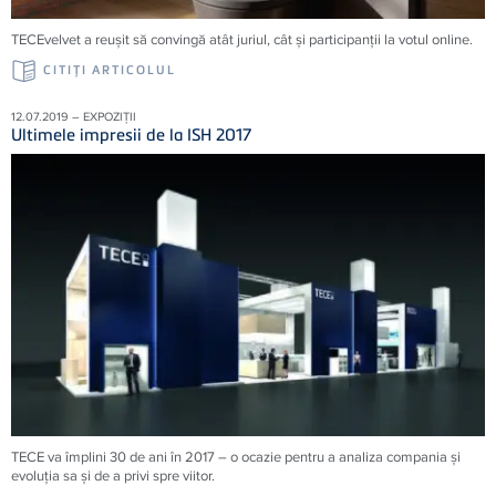
TECEvelvet a reușit să convingă atât juriul, cât și participanții la votul online.
CITIŢI ARTICOLUL
12.07.2019 – EXPOZIȚII
Ultimele impresii de la ISH 2017
TECE va împlini 30 de ani în 2017 – o ocazie pentru a analiza compania şi
evoluţia sa şi de a privi spre viitor.