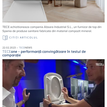
TECE achizitioneaza compania Absara Industrial S.L., un furnizor de top din
Spania de produse sanitare fabricate din material compozit mineral.
CITIŢI ARTICOLUL
22.02.2023 –
TECE
NEWS
TECE
one - performanță convingătoare în testul de
comparație