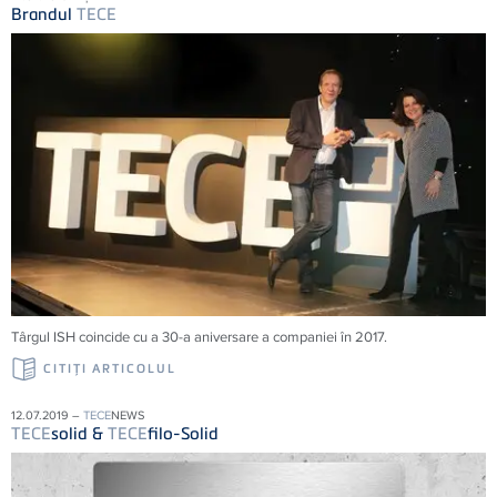
Brandul
TECE
Târgul ISH coincide cu a 30-a aniversare a companiei în 2017.
CITIŢI ARTICOLUL
12.07.2019 –
TECE
NEWS
TECE
solid &
TECE
filo-Solid