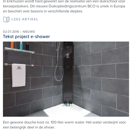
In Enkhuizen wordt hard gewerkt aan de realisatie van een duikschool voor
beroepsduikers. Dit nieuwe Duikopleidingscentrum BCO is uniek in Europa
en beschikt over bassins in verschillende dieptes.
LEES ARTIKEL
02.07.2018 – NIEUWS
Tekst project e-shower
Een gewone douche kost ca. 100 liter warm water. Het water verdwijnt voor
een belangrijk deel in de afvoer.