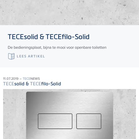
TECE
solid &
TECE
filo-Solid
De bedieningsplaat, bijna te mooi voor openbare toiletten
LEES ARTIKEL
11.07.2019 –
TECE
NEWS
TECE
solid &
TECE
filo-Solid