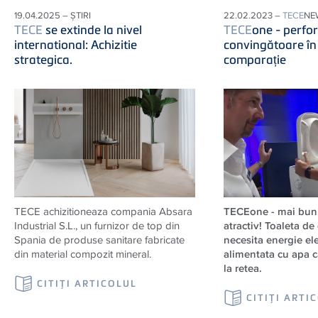
19.04.2025 – ȘTIRI
22.02.2023 –
TECE
NE
TECE
se extinde la nivel
TECE
one - perfo
international: Achizitie
convingătoare în 
strategica.
comparație
TECE achizitioneaza compania Absara
TECEone - mai bun,
Industrial S.L., un furnizor de top din
atractiv! Toaleta de
Spania de produse sanitare fabricate
necesita energie ele
din material compozit mineral.
alimentata cu apa 
la retea.
CITIŢI ARTICOLUL
CITIŢI ARTI