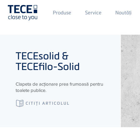
Main
Produse
Service
Noutăți
Menü
1
Skip to main content
TECE
solid &
TECE
filo-Solid
Clapeta de acționare prea frumoasă pentru
toalete publice.
CITIŢI ARTICOLUL