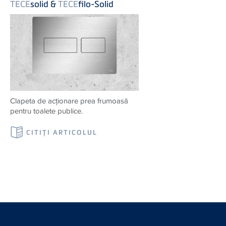
TECE
solid &
TECE
filo-Solid
Clapeta de acționare prea frumoasă
pentru toalete publice.
CITIŢI ARTICOLUL