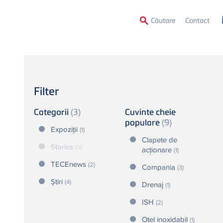
Secon
Căutare
Contact
Menu
Filter
Categorii
(3)
Cuvinte cheie
populare
(9)
Expoziții
(1)
Clapete de
Stories
(0)
acţionare
(1)
TECEnews
(2)
Compania
(3)
Știri
(4)
Drenaj
(1)
ISH
(2)
Otel inoxidabil
(1)