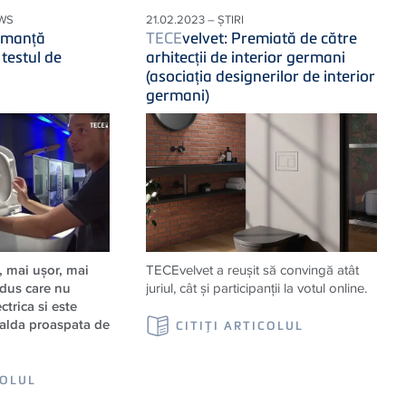
WS
21.02.2023 – ȘTIRI
rmanță
TECE
velvet: Premiată de către
testul de
arhitecții de interior germani
(asociația designerilor de interior
germani)
 mai ușor, mai
TECEvelvet a reușit să convingă atât
 dus care nu
juriul, cât și participanții la votul online.
ctrica si este
calda proaspata de
CITIŢI ARTICOLUL
COLUL