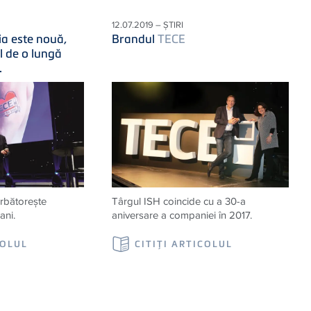
12.07.2019 – ȘTIRI
ia este nouă,
Brandul
TECE
l de o lungă
.
rbătoreşte
Târgul ISH coincide cu a 30-a
ani.
aniversare a companiei în 2017.
COLUL
CITIŢI ARTICOLUL