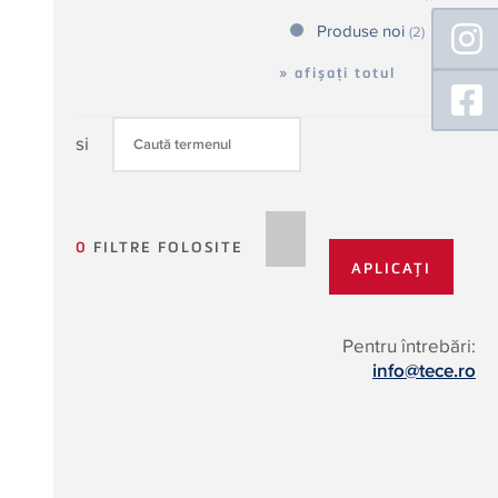
Floating
Produse noi
(2)
Sidebar
» afișați totul
si
0
FILTRE FOLOSITE
Pentru întrebări:
info@tece.ro