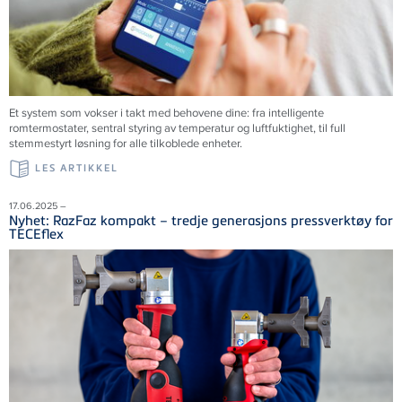
Et system som vokser i takt med behovene dine: fra intelligente
romtermostater, sentral styring av temperatur og luftfuktighet, til full
stemmestyrt løsning for alle tilkoblede enheter.
LES ARTIKKEL
17.06.2025 –
Nyhet: RazFaz kompakt – tredje generasjons pressverktøy for
TECEflex