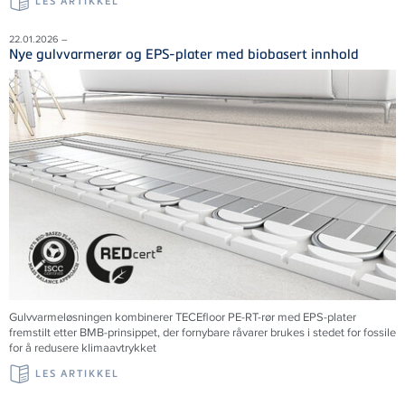
LES ARTIKKEL
22.01.2026 –
Nye gulvvarmerør og EPS-plater med biobasert innhold
Gulvvarmeløsningen kombinerer TECEfloor PE-RT-rør med EPS-plater
fremstilt etter BMB-prinsippet, der fornybare råvarer brukes i stedet for fossile
for å redusere klimaavtrykket
LES ARTIKKEL