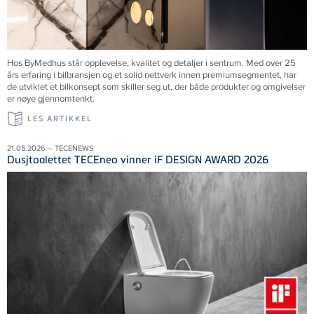
Hos ByMedhus står opplevelse, kvalitet og detaljer i sentrum. Med over 25
års erfaring i bilbransjen og et solid nettverk innen premiumsegmentet, har
de utviklet et bilkonsept som skiller seg ut, der både produkter og omgivelser
er nøye gjennomtenkt.
LES ARTIKKEL
21.05.2026 – TECENEWS
Dusjtoalettet TECEneo vinner iF DESIGN AWARD 2026