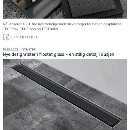
Nå lanserer TECE fire nye trendige metalliske farger for betjeningsplatene
TECEnow, TECEloop og TECEsolid.
LES ARTIKKEL
10.10.2023 – NYHETER
Nye designrister i frostet glass – en stilig detalj i dusjen