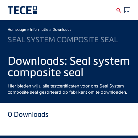
Skip to main content
Breadcrumb
»
»
Homepage
Informatie
Downloads
SEAL SYSTEM COMPOSITE SEAL
Downloads: Seal system
composite seal
Hier bieden wij u alle testcertificaten voor ons Seal System
composite seal gesorteerd op fabrikant om te downloaden.
0
Downloads