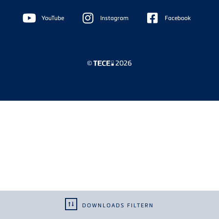
Floating
Sidebar
YouTube
Instagram
Facebook
©
2026
DOWNLOADS FILTERN