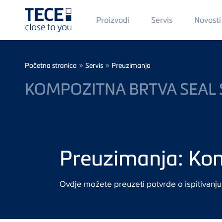
Main
Proizvodi
Servis
Novosti
Menü
1
Skip to main content
Breadcrumb
»
»
Početna stranica
Servis
Preuzimanja
KOMPOZITNA BRTVA SEAL
Preuzimanja: Ko
Ovdje možete preuzeti potvrde o ispitivanj