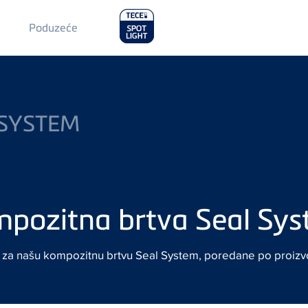
Main
Poduzeće
Menu
2
 SYSTEM
mpozitna brtva Seal Sy
u za našu kompozitnu brtvu Seal System, poredane po proiz