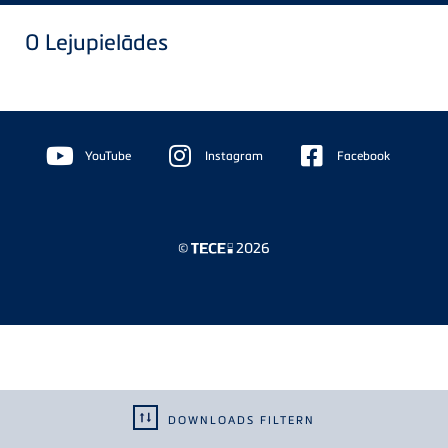
0
Lejupielādes
Floating
Sidebar
YouTube
Instagram
Facebook
©
2026
DOWNLOADS FILTERN