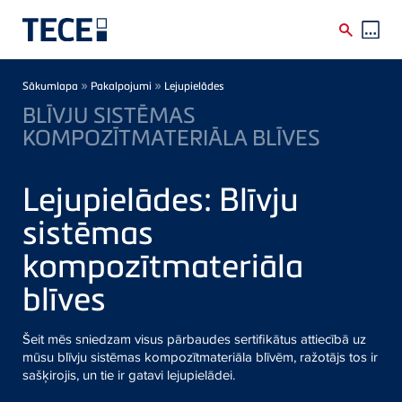
Skip to main content
Breadcrumb
»
»
Sākumlapa
Pakalpojumi
Lejupielādes
BLĪVJU SISTĒMAS
KOMPOZĪTMATERIĀLA BLĪVES
Lejupielādes: Blīvju
sistēmas
kompozītmateriāla
blīves
Šeit mēs sniedzam visus pārbaudes sertifikātus attiecībā uz
mūsu blīvju sistēmas kompozītmateriāla blīvēm, ražotājs tos ir
sašķirojis, un tie ir gatavi lejupielādei.