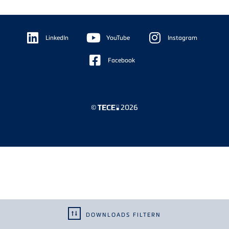
Floating
Sidebar
LinkedIn
YouTube
Instagram
Facebook
©
2026
DOWNLOADS FILTERN