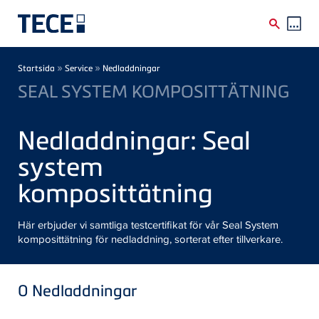
Skip to main content
Breadcrumb
»
»
Startsida
Service
Nedladdningar
SEAL SYSTEM KOMPOSITTÄTNING
Nedladdningar: Seal
system
komposittätning
Här erbjuder vi samtliga testcertifikat för vår Seal System
komposittätning för nedladdning, sorterat efter tillverkare.
0
Nedladdningar