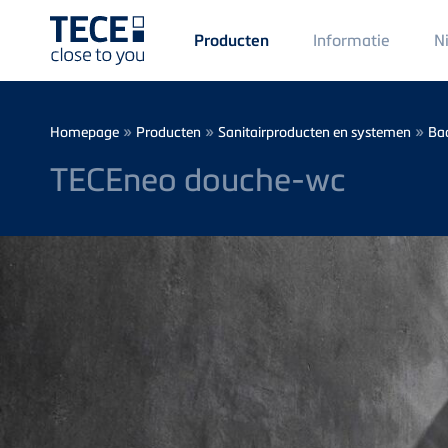
Main
Informatie
N
Producten
Menü
1
Skip to main content
Breadcrumb
»
»
»
Homepage
Producten
Sanitairproducten en systemen
Ba
TECEneo douche-wc