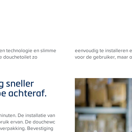
en technologie en slimme
Dat is niet alleen prettig
e douchetoilet zo
voor de gebruiker, maar o
g sneller
e achteraf.
inuten. De installatie van
ebruik ervan. De douchewc
 verpakking. Bevestiging