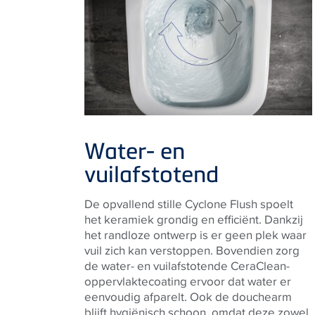
Water- en
vuilafstotend
De opvallend stille Cyclone Flush spoelt
het keramiek grondig en efficiënt. Dankzij
het randloze ontwerp is er geen plek waar
vuil zich kan verstoppen. Bovendien zorg
de water- en vuilafstotende CeraClean-
oppervlaktecoating ervoor dat water er
eenvoudig afparelt. Ook de douchearm
blijft hygiënisch schoon, omdat deze zowel