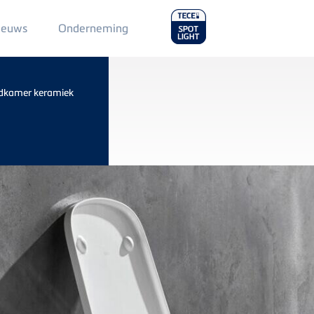
Main
ieuws
Onderneming
Menu
2
dkamer keramiek