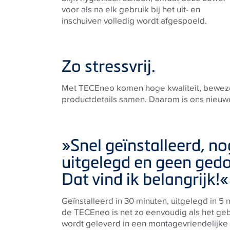
voor als na elk gebruik bij het uit- en
inschuiven volledig wordt afgespoeld.
Zo stressvrij.
Met TECEneo komen hoge kwaliteit, bewez
eenvoudig te installeren en te gebruiken. 
productdetails samen. Daarom is ons nieuw
»Snel geïnstalleerd, no
uitgelegd en geen gedo
Dat vind ik belangrijk!«
Geïnstalleerd in 30 minuten, uitgelegd in 5 m
de
TECE
neo is net zo eenvoudig als het g
wordt geleverd in een montagevriendelijke