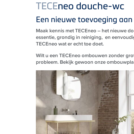
Product
TECE
neo douche-wc
Een nieuwe toevoeging aan
Maak kennis met TECEneo – het nieuwe dou
essentie, grondig in reiniging, en eenvoudig
TECEneo wat er echt toe doet.
Wilt u een TECEneo ombouwen zonder grot
probleem. Bekijk gewoon onze ombouwpla