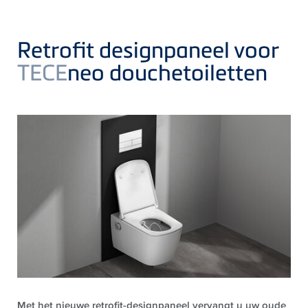
Retrofit designpaneel voor
TECE
neo douchetoiletten
Met het nieuwe retrofit-designpaneel vervangt u uw oude