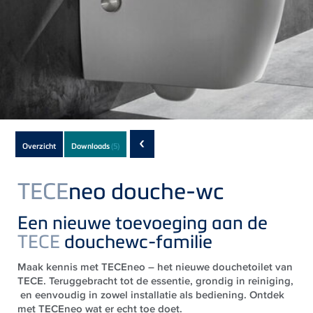
Subnavigation
‹
Overzicht
Downloads
(5)
of
current
TECE
neo douche-wc
Product
Een nieuwe toevoeging aan de
TECE
douchewc-familie
Maak kennis met TECEneo – het nieuwe douchetoilet van
TECE. Teruggebracht tot de essentie, grondig in reiniging,
en eenvoudig in zowel installatie als bediening. Ontdek
met TECEneo wat er echt toe doet.