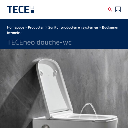
Skip to main content
Breadcrumb
»
»
»
Homepage
Producten
Sanitairproducten en systemen
Badkamer
keramiek
TECEneo douche-wc