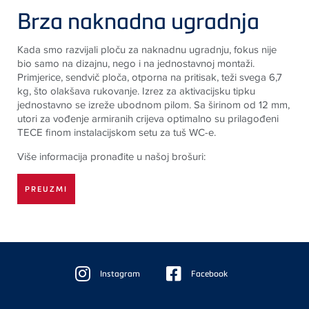
Brza naknadna ugradnja
Kada smo razvijali ploču za naknadnu ugradnju, fokus nije
bio samo na dizajnu, nego i na jednostavnoj montaži.
Primjerice, sendvič ploča, otporna na pritisak, teži svega 6,7
kg, što olakšava rukovanje. Izrez za aktivacijsku tipku
jednostavno se izreže ubodnom pilom. Sa širinom od 12 mm,
utori za vođenje armiranih crijeva optimalno su prilagođeni
TECE
finom instalacijskom setu za tuš WC-e.
Više informacija pronađite u našoj brošuri:
PREUZMI
Floating
Sidebar
Instagram
Facebook