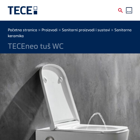
Skip to main content
Breadcrumb
»
»
»
Početna stranica
Proizvodi
Sanitarni proizvodi i sustavi
Sanitarna
keramika
TECEneo tuš WC