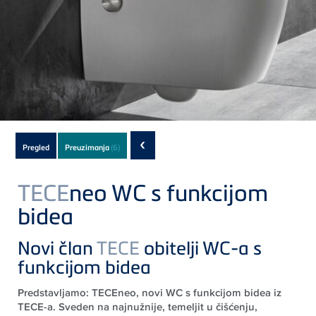
Subnavigation
‹
Pregled
Preuzimanja
(6)
of
current
TECE
neo WC s funkcijom
Product
bidea
Novi član
TECE
obitelji WC-a s
funkcijom bidea
Predstavljamo: TECEneo, novi WC s funkcijom bidea iz
TECE-a. Sveden na najnužnije, temeljit u čišćenju,