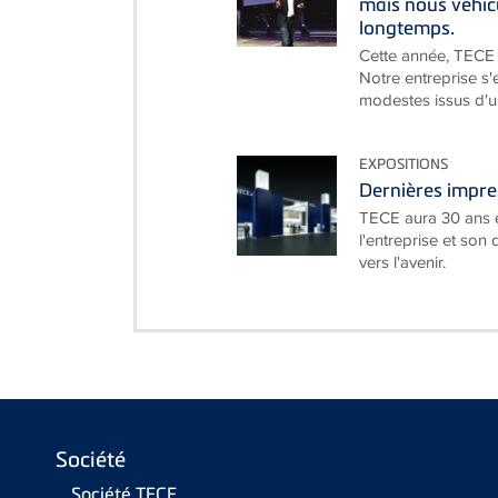
mais nous véhic
longtemps.
Cette année, TECE 
Notre entreprise s'
modestes issus d'un
EXPOSITIONS
Dernières impre
TECE aura 30 ans e
l'entreprise et son
vers l'avenir.
Société
Société TECE