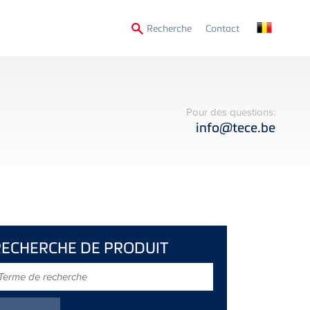
Secondary
Recherche
Contact
Menu
Pour des questions:
info@tece.be
RECHERCHE DE PRODUIT
erme
e
echerche