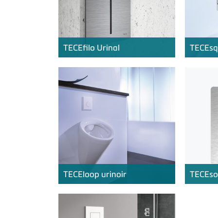
TECE
filo Urinal
TECE
sq
TECE
loop urinoir
TECE
so