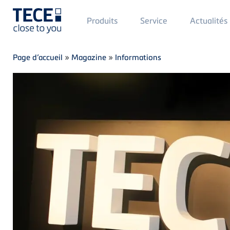
Main
Produits
Service
Actualités
Menü
1
Skip to main content
Breadcrumb
Page d’accueil
»
Magazine
»
Informations