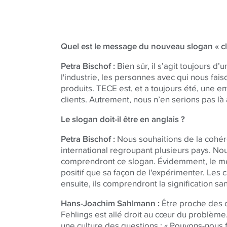
Quel est le message du nouveau slogan « cl
Petra Bischof :
Bien sûr, il s’agit toujours d’u
l'industrie, les personnes avec qui nous fai
produits. TECE est, et a toujours été, une e
clients. Autrement, nous n’en serions pas là 
Le slogan doit-il être en anglais ?
Petra Bischof :
Nous souhaitions de la cohér
international regroupant plusieurs pays. No
comprendront ce slogan. Évidemment, le me
positif que sa façon de l'expérimenter. Les c
ensuite, ils comprendront la signification s
Hans-Joachim Sahlmann :
Être proche des 
Fehlings est allé droit au cœur du problème. I
une culture des questions : « Pouvons-nous f