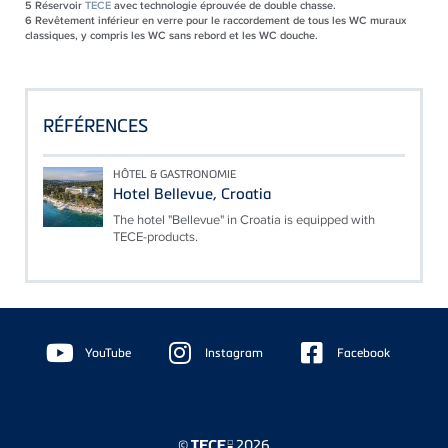
5
Réservoir
TECE
avec technologie éprouvée de double chasse.
6
Revêtement inférieur en verre pour le raccordement de tous les WC muraux
classiques, y compris les WC sans rebord et les WC douche.
RÉFÉRENCES
HÔTEL & GASTRONOMIE
Hotel Bellevue, Croatia
The hotel "Bellevue" in Croatia is equipped with
TECE-products.
Floating
Sidebar
YouTube
Instagram
Facebook
©
2026