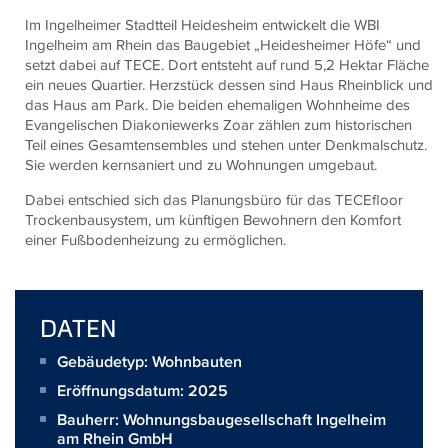
Im Ingelheimer Stadtteil Heidesheim entwickelt die WBI
Ingelheim am Rhein das Baugebiet „Heidesheimer Höfe“ und
setzt dabei auf TECE. Dort entsteht auf rund 5,2 Hektar Fläche
ein neues Quartier. Herzstück dessen sind Haus Rheinblick und
das Haus am Park. Die beiden ehemaligen Wohnheime des
Evangelischen Diakoniewerks Zoar zählen zum historischen
Teil eines Gesamtensembles und stehen unter Denkmalschutz.
Sie werden kernsaniert und zu Wohnungen umgebaut.
Dabei entschied sich das Planungsbüro für das
TECE
floor
Trockenbausystem, um künftigen Bewohnern den Komfort
einer Fußbodenheizung zu ermöglichen.
DATEN
Gebäudetyp: Wohnbauten
Eröffnungsdatum: 2025
Bauherr:
Wohnungsbaugesellschaft Ingelheim
am Rhein GmbH