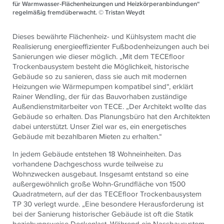
für Warmwasser-Flächenheizungen und Heizkörperanbindungen“
regelmäßig fremdüberwacht. © Tristan Weydt
Dieses bewährte Flächenheiz- und Kühlsystem macht die
Realisierung energieeffizienter Fußbodenheizungen auch bei
Sanierungen wie dieser möglich. „Mit dem TECEfloor
Trockenbausystem besteht die Möglichkeit, historische
Gebäude so zu sanieren, dass sie auch mit modernen
Heizungen wie Wärmepumpen kompatibel sind“, erklärt
Rainer Wendling, der für das Bauvorhaben zuständige
Außendienstmitarbeiter von TECE. „Der Architekt wollte das
Gebäude so erhalten. Das Planungsbüro hat den Architekten
dabei unterstützt. Unser Ziel war es, ein energetisches
Gebäude mit bezahlbaren Mieten zu erhalten.“
In jedem Gebäude entstehen 18 Wohneinheiten. Das
vorhandene Dachgeschoss wurde teilweise zu
Wohnzwecken ausgebaut. Insgesamt entstand so eine
außergewöhnlich große Wohn-Grundfläche von 1500
Quadratmetern, auf der das
TECE
floor Trockenbausystem
TP 30 verlegt wurde. „Eine besondere Herausforderung ist
bei der Sanierung historischer Gebäude ist oft die Statik
beziehungsweise Deckenlast. Während ein Nassbausystem