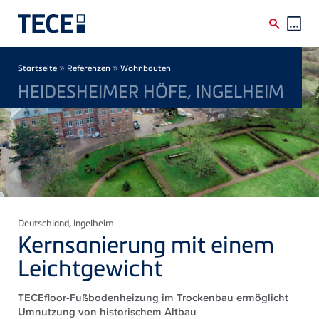
Direkt zum Inhalt
Breadcrumb
»
»
Startseite
Referenzen
Wohnbauten
HEIDESHEIMER HÖFE, INGELHEIM
Deutschland
, Ingelheim
Kernsanierung mit einem
Leichtgewicht
TECEfloor-Fußbodenheizung im Trockenbau ermöglicht
Umnutzung von historischem Altbau