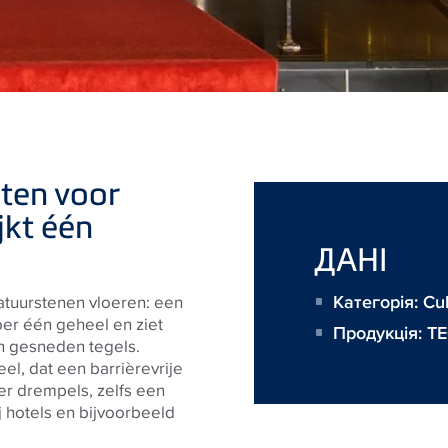
ten voor
jkt één
ДАНІ
Категорія: Cu
natuurstenen vloeren: een
oer één geheel en ziet
Продукція:
TE
n gesneden tegels.
l, dat een barrièrevrije
r drempels, zelfs een
j hotels en bijvoorbeeld