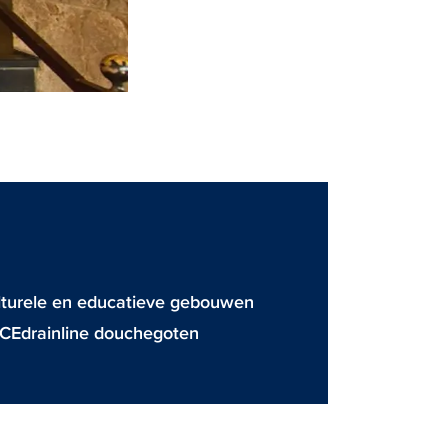
lturele en educatieve gebouwen
CEdrainline douchegoten