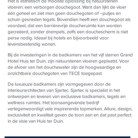
Het is esthetisch de mooiste oplossing bij natuurstenen
vloeren: een verborgen douchegoot. Want dan lijkt de vloer
één geheel en ziet men geen douchegoten of –putjes en
schuin gesneden tegels. Bovendien heeft een douchegoot als
voordeel, dat een barrièrevrije doucheruimte kan worden
gecreëerd, zonder drempels, zelfs een douchescherm is niet
perse nodig. Ideaal bij hotels en bijvoorbeeld voor
levensbestendig wonen.
Bij de investeringen in de badkamers van het vijf sterren Grand
Hotel Huis ter Duin, zijn natuurstenen vloeren geplaatst. Voor
de afvoer van het douchewater zijn de hoogwaardige en
onzichtbare douchegoten van
TECE
toegepast.
De luxueuze badkamers zijn vormgegeven door de
interieurarchitecten van Sjartec. Sjartec is specialist in het
ontwerpen en leveren van exclusieve badkamers, tegels en
wellness ruimtes. Het toonaangevende bedrijf
vertegenwoordigt vele inspirerende topmerken. Allure, design,
exclusiviteit en kwaliteit geven de toon aan en dat past perfect
in de visie van Huis ter Duin.