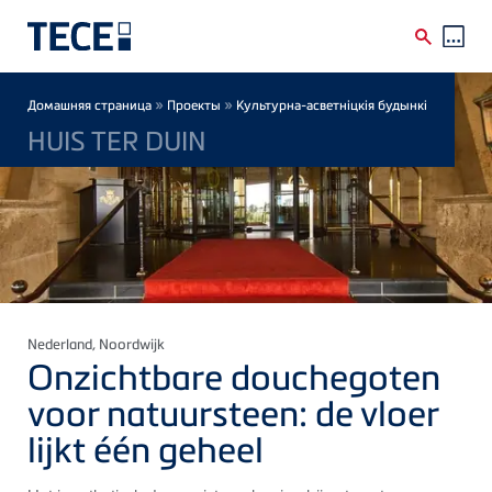
Skip to main content
Breadcrumb
»
»
Домашняя страница
Проекты
Культурна-асветніцкія будынкі
HUIS TER DUIN
Nederland
, Noordwijk
Onzichtbare douchegoten
voor natuursteen: de vloer
lijkt één geheel