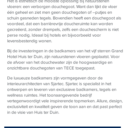
Het is esthetisch de mooiste oplossing bij natuurstenen
vloeren: een verborgen douchegoot. Want dan lijkt de vloer
één geheel en ziet men geen douchegoten of –putjes en
schuin gesneden tegels. Bovendien heeft een douchegoot als
voordeel, dat een barrièrevrije doucheruimte kan worden
gecreëerd, zonder drempels, zelfs een douchescherm is niet
perse nodig. Ideaal bij hotels en bijvoorbeeld voor
levensbestendig wonen.
Bij de investeringen in de badkamers van het vijf sterren Grand
Hotel Huis ter Duin, zijn natuurstenen vloeren geplaatst. Voor
de afvoer van het douchewater zijn de hoogwaardige en
onzichtbare douchegoten van
TECE
toegepast.
De luxueuze badkamers zijn vormgegeven door de
interieurarchitecten van Sjartec. Sjartec is specialist in het
ontwerpen en leveren van exclusieve badkamers, tegels en
wellness ruimtes. Het toonaangevende bedrijf
vertegenwoordigt vele inspirerende topmerken. Allure, design,
exclusiviteit en kwaliteit geven de toon aan en dat past perfect
in de visie van Huis ter Duin.