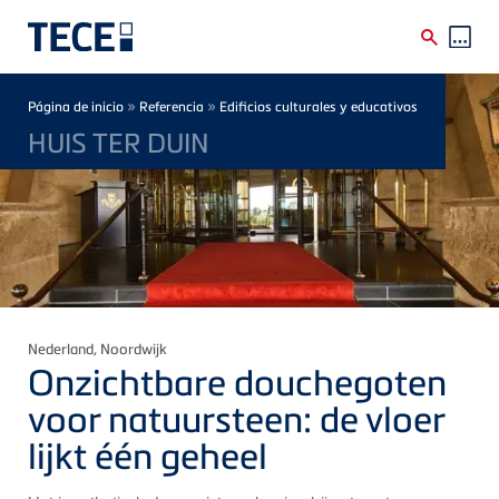
Skip to main content
Breadcrumb
»
»
Página de inicio
Referencia
Edificios culturales y educativos
HUIS TER DUIN
Nederland
, Noordwijk
Onzichtbare douchegoten
voor natuursteen: de vloer
lijkt één geheel