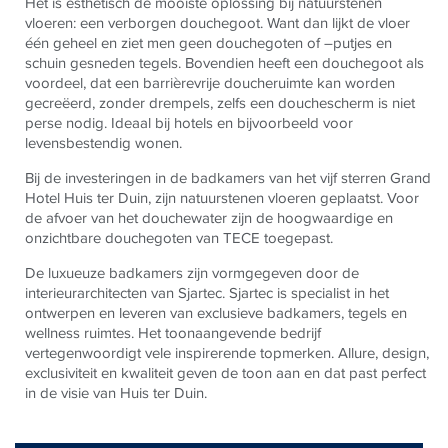
Het is esthetisch de mooiste oplossing bij natuurstenen
vloeren: een verborgen douchegoot. Want dan lijkt de vloer
één geheel en ziet men geen douchegoten of –putjes en
schuin gesneden tegels. Bovendien heeft een douchegoot als
voordeel, dat een barrièrevrije doucheruimte kan worden
gecreëerd, zonder drempels, zelfs een douchescherm is niet
perse nodig. Ideaal bij hotels en bijvoorbeeld voor
levensbestendig wonen.
Bij de investeringen in de badkamers van het vijf sterren Grand
Hotel Huis ter Duin, zijn natuurstenen vloeren geplaatst. Voor
de afvoer van het douchewater zijn de hoogwaardige en
onzichtbare douchegoten van
TECE
toegepast.
De luxueuze badkamers zijn vormgegeven door de
interieurarchitecten van Sjartec. Sjartec is specialist in het
ontwerpen en leveren van exclusieve badkamers, tegels en
wellness ruimtes. Het toonaangevende bedrijf
vertegenwoordigt vele inspirerende topmerken. Allure, design,
exclusiviteit en kwaliteit geven de toon aan en dat past perfect
in de visie van Huis ter Duin.