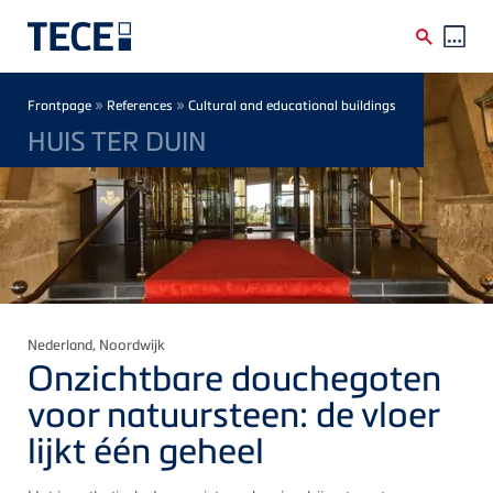
Skip to main content
Breadcrumb
»
»
Frontpage
References
Cultural and educational buildings
HUIS TER DUIN
Nederland
, Noordwijk
Onzichtbare douchegoten
voor natuursteen: de vloer
lijkt één geheel