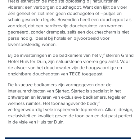
Het is esthetisch de mooiste oplossing bij natuurstenen
vloeren: een verborgen douchegoot. Want dan lijkt de vloer
één geheel en ziet men geen douchegoten of –putjes en
schuin gesneden tegels. Bovendien heeft een douchegoot als
voordeel, dat een barrièrevrije doucheruimte kan worden
gecreëerd, zonder drempels, zelfs een douchescherm is niet
perse nodig. Ideaal bij hotels en bijvoorbeeld voor
levensbestendig wonen.
Bij de investeringen in de badkamers van het vijf sterren Grand
Hotel Huis ter Duin, zijn natuurstenen vloeren geplaatst. Voor
de afvoer van het douchewater zijn de hoogwaardige en
onzichtbare douchegoten van
TECE
toegepast.
De luxueuze badkamers zijn vormgegeven door de
interieurarchitecten van Sjartec. Sjartec is specialist in het
ontwerpen en leveren van exclusieve badkamers, tegels en
wellness ruimtes. Het toonaangevende bedrijf
vertegenwoordigt vele inspirerende topmerken. Allure, design,
exclusiviteit en kwaliteit geven de toon aan en dat past perfect
in de visie van Huis ter Duin.