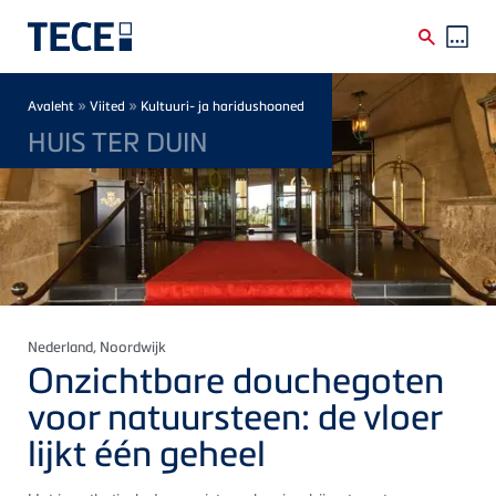
Skip to main content
Breadcrumb
»
»
Avaleht
Viited
Kultuuri- ja haridushooned
HUIS TER DUIN
Nederland
, Noordwijk
Onzichtbare douchegoten
voor natuursteen: de vloer
lijkt één geheel