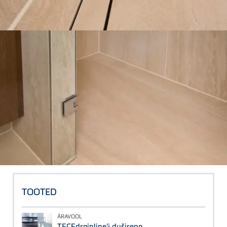
TOOTED
ÄRAVOOL
TECEdrainline'i duširenn