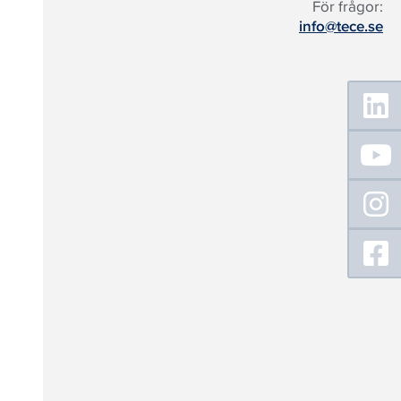
För frågor:
info@tece.se
Floating
Sidebar