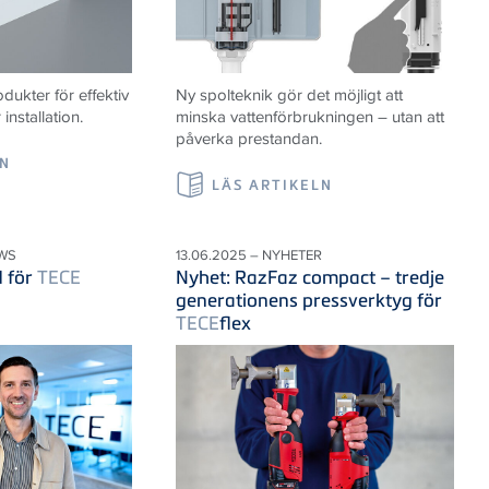
ukter för effektiv
Ny spolteknik gör det möjligt att
nstallation.
minska vattenförbrukningen – utan att
påverka prestandan.
LN
LÄS ARTIKELN
WS
13.06.2025 – NYHETER
d för
TECE
Nyhet: RazFaz compact – tredje
generationens pressverktyg för
TECE
flex