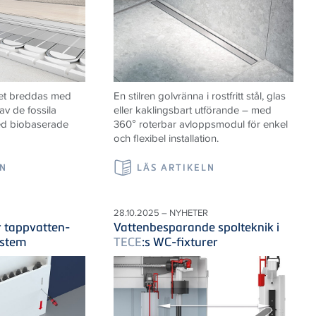
et breddas med
En stilren golvränna i rostfritt stål, glas
av de fossila
eller kaklingsbart utförande – med
ed biobaserade
360° roterbar avloppsmodul för enkel
och flexibel installation.
LN
LÄS ARTIKELN
28.10.2025 – NYHETER
r tappvatten-
Vattenbesparande spolteknik i
ystem
TECE
:s WC-fixturer