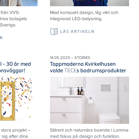
 från VVS-
Med kompakt design, låg vikt och
riva bolagets
integrerad LED-belysning.
 Sverige.
LÄS ARTIKELN
LN
14.05.2025 – STORIES
il - 30 år med
Toppmoderna Kvirkelhusen
ionsväggar!
valde
TECE
s badrumsprodukter
 stora projekt –
Stilrent och naturnära boende i Lomma
sig efter dina
med fokus på design och funktion.