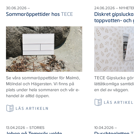
30.06.2026 –
24.06.2026 – NYHETE
Sommaröppettider hos
TECE
Diskret gipslucka
tappvatten- och
Se våra sommaröppettider för Malmö,
TECE Gipslucka gör i
Mölndal och Hägersten. Vi finns på
lättåtkomliga samtid
plats under hela sommaren och vår e-
en del av väggen.
handel är alltid öppen.
LÄS ARTIKE
LÄS ARTIKELN
13.04.2026 – STORIES
10.04.2026 –
Johan på Temarör valde
Duschtoaletten
T