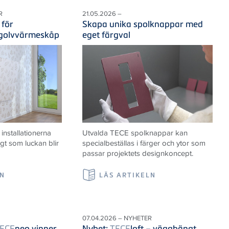
R
21.05.2026 –
 för
Skapa unika spolknappar med
 golvvärmeskåp
eget färgval
nstallationerna
Utvalda TECE spolknappar kan
igt som luckan blir
specialbeställas i färger och ytor som
passar projektets designkoncept.
LN
LÄS ARTIKELN
07.04.2026 – NYHETER
ECE
neo vinner
Nyhet:
TECE
loft – vägghängt