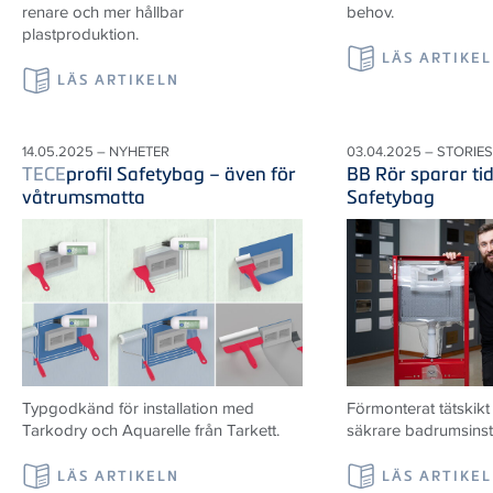
renare och mer hållbar
behov.
plastproduktion.
LÄS ARTIKE
LÄS ARTIKELN
14.05.2025 – NYHETER
03.04.2025 – STORIES
TECE
profil Safetybag – även för
BB Rör sparar ti
våtrumsmatta
Safetybag
Typgodkänd för installation med
Förmonterat tätskik
Tarkodry och Aquarelle från Tarkett.
säkrare badrumsinsta
LÄS ARTIKELN
LÄS ARTIKE