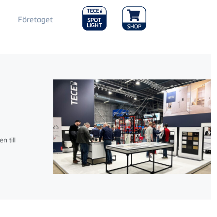
Main
Företaget
Menu
2
g
 till