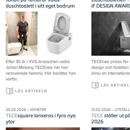
duschtoalett i sitt eget badrum
iF DESIGN AWAR
Efter 30 år i VVS-branschen valde
TECEneo prisas för
Johan Moberg TECEneo när han
design och funktion
renoverade hemma. Här berättar han
ännu en internatione
varför.
LÄS ARTIKE
LÄS ARTIKELN
25.02.2026 – NYHETER
12.02.2026 – UTSTÄL
TECE
square lanseras i fyra nya
TECE
ställer ut 
ytor
2026