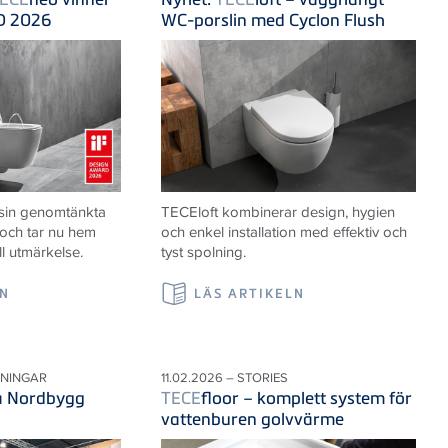
D 2026
WC-porslin med Cyclon Flush
 sin genomtänkta
TECE
loft kombinerar design, hygien
 och tar nu hem
och enkel installation med effektiv och
ll utmärkelse.
tyst spolning.
LN
LÄS ARTIKELN
LNINGAR
11.02.2026 – STORIES
på Nordbygg
TECE
floor – komplett system för
vattenburen golvvärme