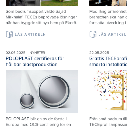
Som badrumsexpert valde Sajad
Med lång erfarenhet
Mirkhalafi TECEs beprövade lösningar
branschen ska han d
när han byggde sitt nya hem på Ekerö.
fortsatta utveckling i
LÄS ARTIKELN
LÄS ARTIKE
02.06.2025 – NYHETER
22.05.2025 –
POLOPLAST certifieras för
Grattis
TECE
prof
hållbar plastproduktion
smarta installat
POLOPLAST blir en av de första i
Från små badrum till
Europa med OCS-certifiering för en
TECEprofil anpassar 