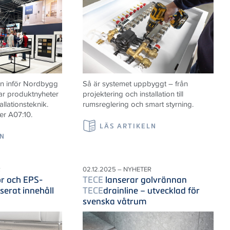
n inför Nordbygg
Så är systemet uppbyggt – från
ar produktnyheter
projektering och installation till
allationsteknik.
rumsreglering och smart styrning.
er A07:10.
LÄS ARTIKELN
LN
R
02.12.2025 – NYHETER
r och EPS-
TECE
lanserar golvrännan
serat innehåll
TECE
drainline – utvecklad för
svenska våtrum