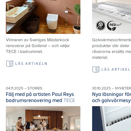
Vinnaren av Sveriges Mästerkock
Golvvärmesortiment
renoverar på Gotland – och väljer
produkter där delar 
TECE i badrummet.
råvarorna ersätts m
material.
LÄS ARTIKELN
LÄS ARTIKE
04.11.2025 – STORIES
30.10.2025 – NYHETER
Följ med på artisten Paul Reys
Nya lösningar fö
badrumsrenovering med
TECE
och golvvärmes