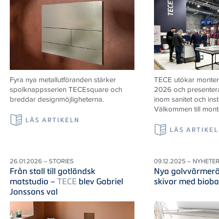
Fyra nya metallutföranden stärker
TECE utökar monter
spolknappsserien TECEsquare och
2026 och presenter
breddar designmöjligheterna.
inom sanitet och inst
Välkommen till mont
LÄS ARTIKELN
LÄS ARTIKE
26.01.2026 – STORIES
09.12.2025 – NYHETE
Från stall till gotländsk
Nya golvvärmerö
matstudio –
TECE
blev Gabriel
skivor med bioba
Jonssons val