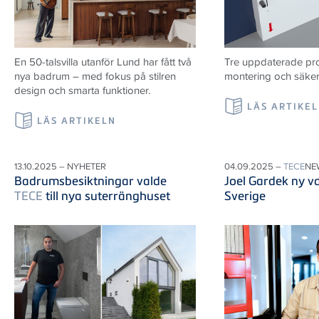
En 50-talsvilla utanför Lund har fått två
Tre uppdaterade prod
nya badrum – med fokus på stilren
montering och säker i
design och smarta funktioner.
LÄS ARTIKE
LÄS ARTIKELN
13.10.2025 – NYHETER
04.09.2025 –
TECE
NE
Badrumsbesiktningar valde
Joel Gardek ny v
TECE
till nya suterränghuset
Sverige