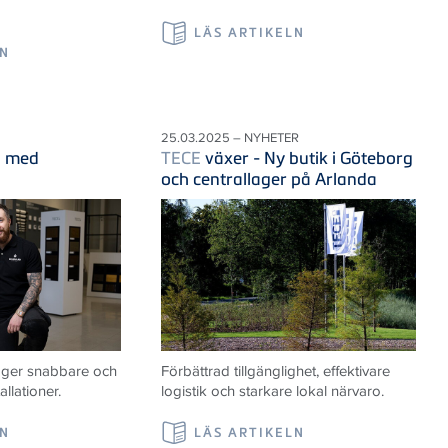
LÄS ARTIKELN
LN
25.03.2025 – NYHETER
d med
TECE
växer - Ny butik i Göteborg
och centrallager på Arlanda
t ger snabbare och
Förbättrad tillgänglighet, effektivare
llationer.
logistik och starkare lokal närvaro.
LN
LÄS ARTIKELN