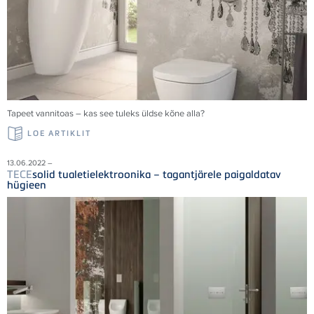
Tapeet vannitoas – kas see tuleks üldse kõne alla?
LOE ARTIKLIT
13.06.2022 –
TECE
solid tualetielektroonika – tagantjärele paigaldatav
hügieen