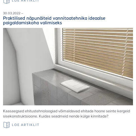
LOE ARTIKLIT
30.03.2022 –
Praktilised näpunäiteid vannitoatehnika ideaalse
paigaldamiskoha valimiseks
Kaasaegsed ehitustehnoloogiad võimaldavad ehitada hoone seinte kergeid
sisekonstruktsioone. Kuidas seadmeid nende külge kinnitada?
LOE ARTIKLIT