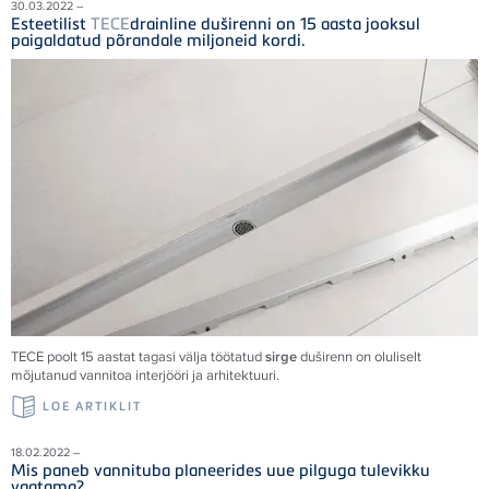
30.03.2022 –
Esteetilist
TECE
drainline duširenni on 15 aasta jooksul
paigaldatud põrandale miljoneid kordi.
TECE
poolt 15 aastat tagasi välja töötatud
sirge
duširenn on oluliselt
mõjutanud vannitoa interjööri ja arhitektuuri.
LOE ARTIKLIT
18.02.2022 –
Mis paneb vannituba planeerides uue pilguga tulevikku
vaatama?