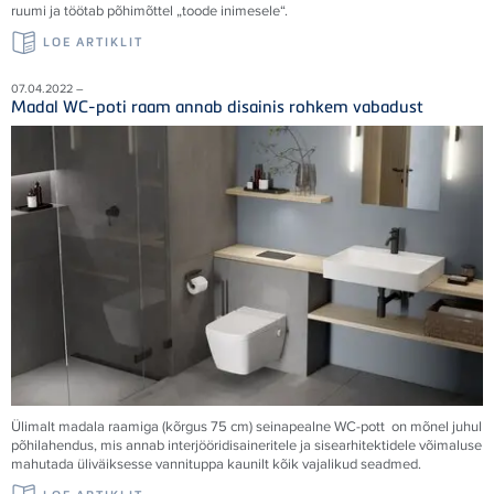
ruumi ja töötab põhimõttel „toode inimesele“.
LOE ARTIKLIT
07.04.2022 –
Madal WC-poti raam annab disainis rohkem vabadust
Ülimalt madala raamiga (kõrgus 75 cm) seinapealne WC-pott on mõnel juhul
põhilahendus, mis annab interjööridisaineritele ja sisearhitektidele võimaluse
mahutada üliväiksesse vannituppa kaunilt kõik vajalikud seadmed.