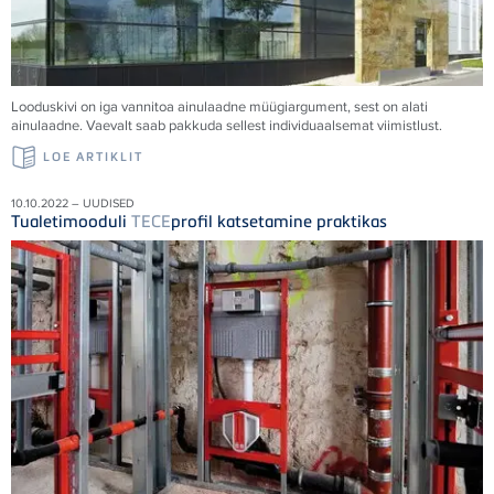
Looduskivi on iga vannitoa ainulaadne müügiargument, sest on alati
ainulaadne. Vaevalt saab pakkuda sellest individuaalsemat viimistlust.
LOE ARTIKLIT
10.10.2022 – UUDISED
Tualetimooduli
TECE
profil katsetamine praktikas