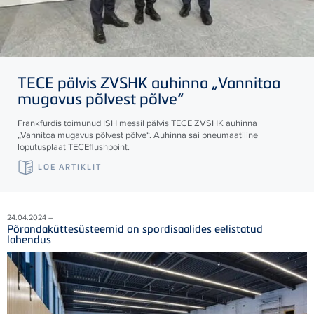
TECE
pälvis ZVSHK auhinna „Vannitoa
mugavus põlvest põlve“
Frankfurdis toimunud ISH messil pälvis
TECE
ZVSHK auhinna
„Vannitoa mugavus põlvest põlve“. Auhinna sai pneumaatiline
loputusplaat
TECE
flushpoint.
LOE ARTIKLIT
24.04.2024 –
Põrandaküttesüsteemid on spordisaalides eelistatud
lahendus