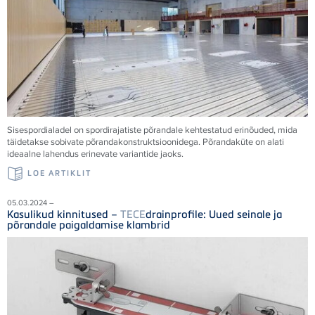
Sisespordialadel on spordirajatiste põrandale kehtestatud erinõuded, mida
täidetakse sobivate põrandakonstruktsioonidega. Põrandaküte on alati
ideaalne lahendus erinevate variantide jaoks.
LOE ARTIKLIT
05.03.2024 –
Kasulikud kinnitused –
TECE
drainprofile: Uued seinale ja
põrandale paigaldamise klambrid