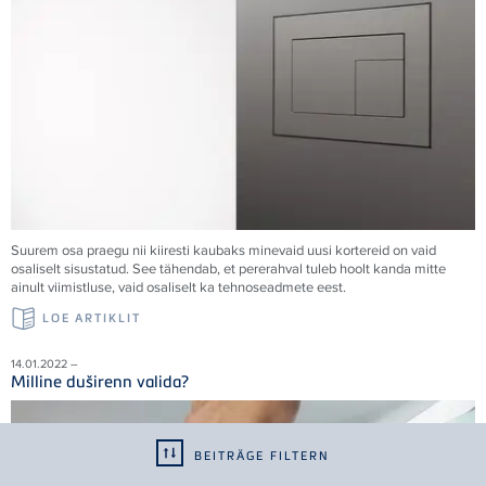
Suurem osa praegu nii kiiresti kaubaks minevaid uusi kortereid on vaid
osaliselt sisustatud. See tähendab, et pererahval tuleb hoolt kanda mitte
ainult viimistluse, vaid osaliselt ka tehnoseadmete eest.
LOE ARTIKLIT
14.01.2022 –
Milline duširenn valida?
BEITRÄGE FILTERN