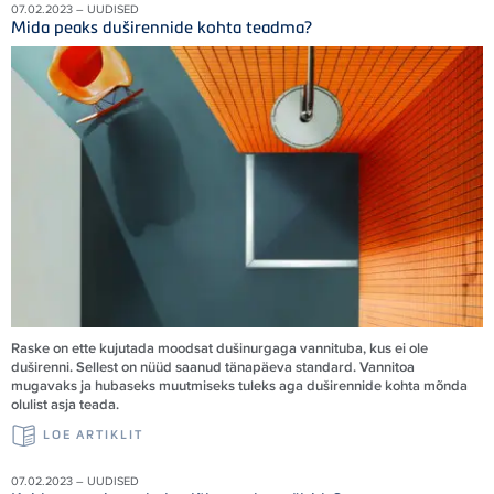
07.02.2023 – UUDISED
Mida peaks duširennide kohta teadma?
Raske on ette kujutada moodsat dušinurgaga vannituba, kus ei ole
duširenni. Sellest on nüüd saanud tänapäeva standard. Vannitoa
mugavaks ja hubaseks muutmiseks tuleks aga duširennide kohta mõnda
olulist asja teada.
LOE ARTIKLIT
07.02.2023 – UUDISED