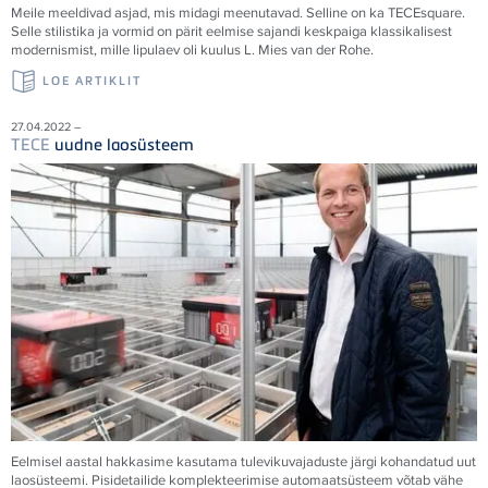
Meile meeldivad asjad, mis midagi meenutavad. Selline on ka
TECE
square.
Selle stilistika ja vormid on pärit eelmise sajandi keskpaiga klassikalisest
modernismist, mille lipulaev oli kuulus L. Mies van der Rohe.
LOE ARTIKLIT
27.04.2022 –
TECE
uudne laosüsteem
Eelmisel aastal hakkasime kasutama tulevikuvajaduste järgi kohandatud uut
laosüsteemi. Pisidetailide komplekteerimise automaatsüsteem võtab vähe