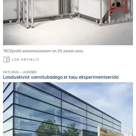
TECE
profili eelseinasüsteem on 25 aastat vana.
LOE ARTIKLIT
04.11.2022 – UUDISED
Looduskivist vannitubadega ei tasu eksperimenteerida