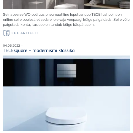
Seinapealse WC-poti uus pneumaatiline loputusnupp
TECE
flushpoint on
eriline selle poolest, et seda ei ole vaja veepaagi külge paigaldada. Selle võib
paigutada kohta, kus see on tundub kõige käepärasem.
LOE ARTIKLIT
04.05.2022 –
TECE
square – modernismi klassika