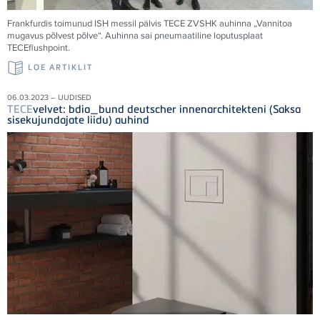
Frankfurdis toimunud ISH messil pälvis
TECE
ZVSHK auhinna „Vannitoa
mugavus põlvest põlve“. Auhinna sai pneumaatiline loputusplaat
TECE
flushpoint.
LOE ARTIKLIT
06.03.2023 – UUDISED
TECE
velvet: bdia_bund deutscher innenarchitekteni (Saksa
sisekujundajate liidu) auhind