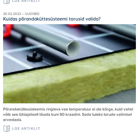
LOE ARTIKLIT
20.02.2023 – UUDISED
Kuidas põrandaküttesüsteemi torusid valida?
Põrandaküttesüsteemis ringleva vee temperatuur ei ole kõrge, kuid vahel
võib see lühiajaliselt tõusta kuni 90 kraadini. Seda tuleks torude valimisel
arvestada.
LOE ARTIKLIT