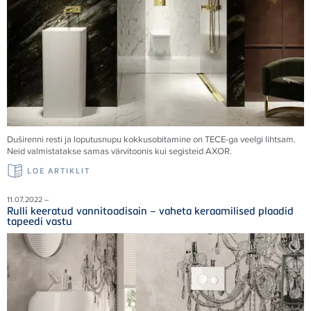
Duširenni resti ja loputusnupu kokkusobitamine on
TECE
-ga veelgi lihtsam.
Neid valmistatakse samas värvitoonis kui segisteid AXOR.
LOE ARTIKLIT
11.07.2022 –
Rulli keeratud vannitoadisain – vaheta keraamilised plaadid
tapeedi vastu