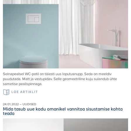
Seinapealsel WC-potil on täiesti uus loputusnupp. Seda on meeldiv
puudutada. Matt ja vastupidav. Selle geomeetriline kuju sulandub ühte
sametise pealispinnaga.
LOE ARTIKLIT
24.01.2022 – UUDISED
Mida tasub uue kodu omanikel vannitoa sisustamise kohta
teada