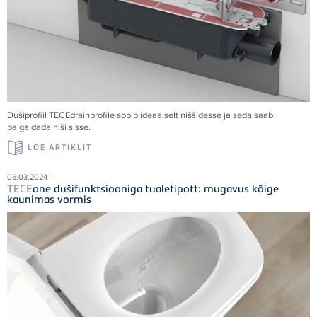
Dušiprofiil
TECE
drainprofile sobib ideaalselt niššidesse ja seda saab
paigaldada niši sisse.
LOE ARTIKLIT
05.03.2024 –
TECE
one dušifunktsiooniga tualetipott: mugavus kõige
kaunimas vormis