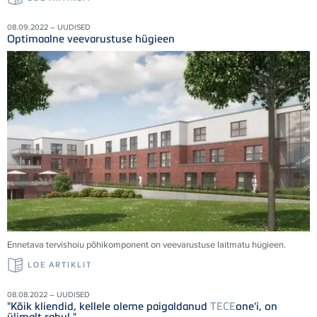
08.09.2022 – UUDISED
Optimaalne veevarustuse hügieen
Ennetava tervishoiu põhikomponent on veevarustuse laitmatu hügieen.
LOE ARTIKLIT
08.08.2022 – UUDISED
"Kõik kliendid, kellele oleme paigaldanud
TECE
one'i, on
ülimalt rahul."