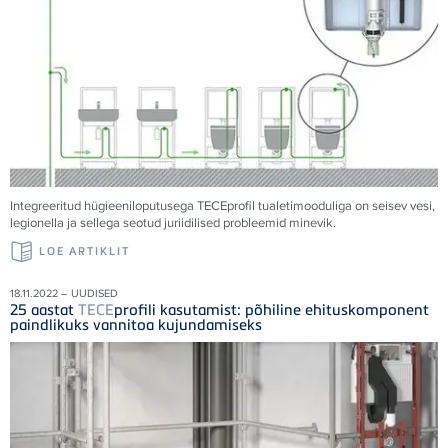
Integreeritud hügieeniloputusega
TECE
profil tualetimooduliga on seisev vesi,
legionella ja sellega seotud juriidilised probleemid minevik.
LOE ARTIKLIT
18.11.2022 – UUDISED
25 aastat
TECE
profili kasutamist: põhiline ehituskomponent
paindlikuks vannitoa kujundamiseks