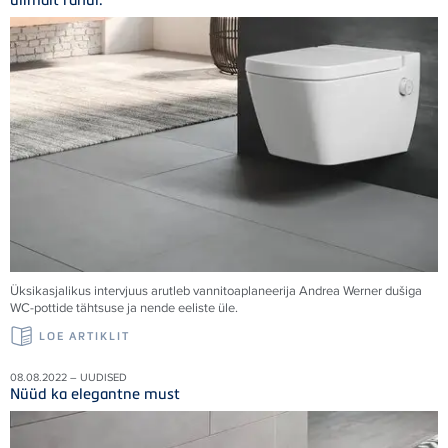
Üksikasjalikus intervjuus arutleb vannitoaplaneerija Andrea Werner dušiga
WC-pottide tähtsuse ja nende eeliste üle.
LOE ARTIKLIT
08.08.2022 – UUDISED
Nüüd ka elegantne must