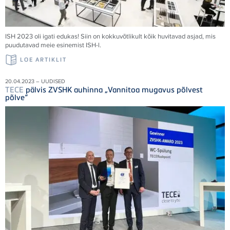
ISH 2023 oli igati edukas! Siin on kokkuvõtlikult kõik huvitavad asjad, mis
puudutavad meie esinemist ISH-l.
LOE ARTIKLIT
20.04.2023 – UUDISED
TECE
pälvis ZVSHK auhinna „Vannitoa mugavus põlvest
põlve“