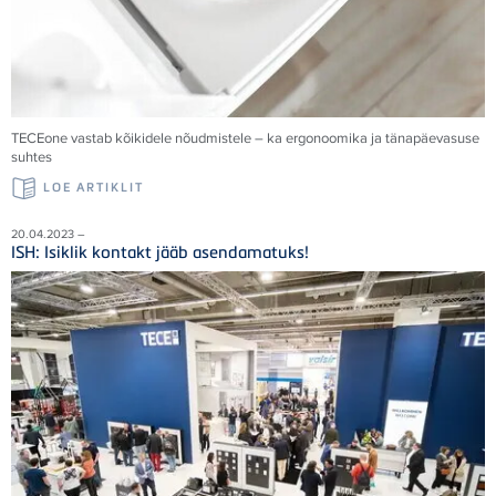
TECE
one vastab kõikidele nõudmistele – ka ergonoomika ja tänapäevasuse
suhtes
LOE ARTIKLIT
20.04.2023 –
ISH: Isiklik kontakt jääb asendamatuks!