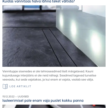
Kuidas vannitoas halva lõhna teket vältida?
Vannituppa sisenedes ei ole tehnoseadmed liialt märgatavad. Kauni
kujundusega interjööris ei ole neid nähagi. Seadmed tagavad turvalise
veevoolu, kui seda vajatakse, ja kui enam ei vajata, voolab see välja.
LOE ARTIKLIT
15.12.2022 – UUDISED
Isoleerimisel pole enam vaja puslet kokku panna