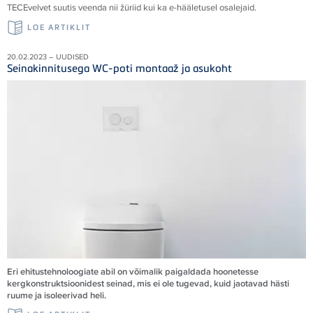
TECE
velvet suutis veenda nii žüriid kui ka e-hääletusel osalejaid
.
LOE ARTIKLIT
20.02.2023 – UUDISED
Seinakinnitusega WC-poti montaaž ja asukoht
Eri ehitustehnoloogiate abil on võimalik paigaldada hoonetesse
kergkonstruktsioonidest seinad, mis ei ole tugevad, kuid jaotavad hästi
ruume ja isoleerivad heli.