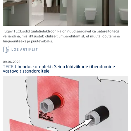
Tugev
TECE
solid tualetielektroonika on nüüd saadaval ka patareitoitega
variandina, mis lihtsustab oluliselt ümberehitamist, et muuta loputamine
hügieeniliseks ja puutevabaks.
LOE ARTIKLIT
09.06.2022 –
TECE
tihenduskomplekt: Seina läbiviikude tihendamine
vastavalt standarditele