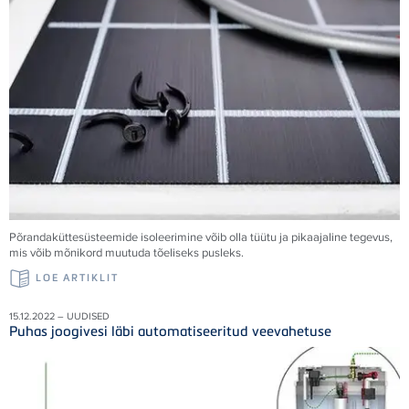
Põrandaküttesüsteemide isoleerimine võib olla tüütu ja pikaajaline tegevus,
mis võib mõnikord muutuda tõeliseks pusleks.
LOE ARTIKLIT
15.12.2022 – UUDISED
Puhas joogivesi läbi automatiseeritud veevahetuse