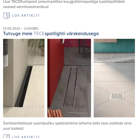
Uue
TECE
flushpoint pneumaatilise kaugjuhtimispuldiga tualetipottidele
saavad vannitoaomanikud
LOE ARTIKLIT
12.09.2022 – UUDISED
Tutvuge meie
TECE
spotlighti värskendusega
Sanitaartööstuse uuendusliku spetsialistina tahame teile taas esitleda oma
uusi tooteid.
LOE ARTIKLIT