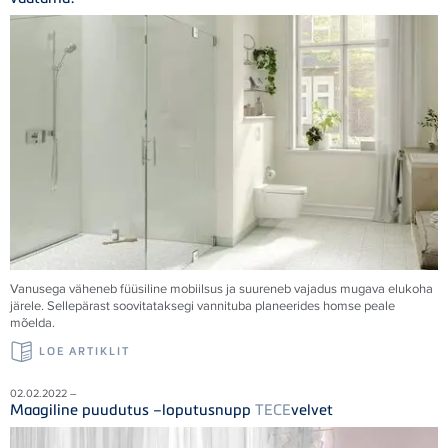
Vanusega väheneb füüsiline mobiilsus ja suureneb vajadus mugava elukoha
järele. Sellepärast soovitataksegi vannituba planeerides homse peale
mõelda.
LOE ARTIKLIT
02.02.2022 –
Maagiline puudutus –loputusnupp
TECE
velvet