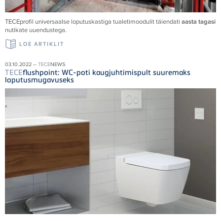
TECE
profil universaalse loputuskastiga tualetimoodulit täiendati
aasta tagasi
nutikate uuendustega.
LOE ARTIKLIT
03.10.2022 –
TECE
NEWS
TECE
flushpoint: WC-poti kaugjuhtimispult suuremaks
loputusmugavuseks