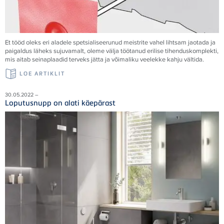
Et tööd oleks eri aladele spetsialiseerunud meistrite vahel lihtsam jaotada ja
paigaldus läheks sujuvamalt, oleme välja töötanud erilise tihenduskomplekti,
mis aitab seinaplaadid terveks jätta ja võimaliku veelekke kahju vältida.
LOE ARTIKLIT
30.05.2022 –
Loputusnupp on alati käepärast