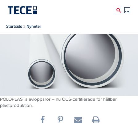
Breadcrumb
Skip to main content
Startsida
»
Nyheter
POLOPLASTs avloppsrör – nu OCS-certifierade för hållbar
plastproduktion.