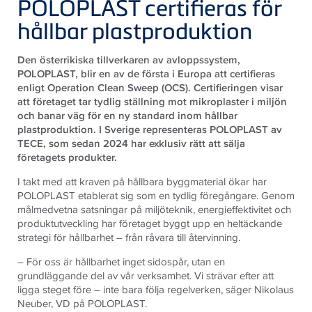
POLOPLAST certifieras för
hållbar plastproduktion
Den österrikiska tillverkaren av avloppssystem,
POLOPLAST, blir en av de första i Europa att certifieras
enligt Operation Clean Sweep (OCS). Certifieringen visar
att företaget tar tydlig ställning mot mikroplaster i miljön
och banar väg för en ny standard inom hållbar
plastproduktion. I Sverige representeras POLOPLAST av
TECE, som sedan 2024 har exklusiv rätt att sälja
företagets produkter.
I takt med att kraven på hållbara byggmaterial ökar har
POLOPLAST etablerat sig som en tydlig föregångare. Genom
målmedvetna satsningar på miljöteknik, energieffektivitet och
produktutveckling har företaget byggt upp en heltäckande
strategi för hållbarhet – från råvara till återvinning.
– För oss är hållbarhet inget sidospår, utan en
grundläggande del av vår verksamhet. Vi strävar efter att
ligga steget före – inte bara följa regelverken, säger Nikolaus
Neuber, VD på POLOPLAST.