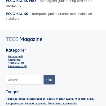
POLO-KAL 3S PRO
– överlägsen ljudisolering och enkel
montering
POLO-KAL XS
– kompakt, ljudisolerande och snabbt att
installera
TECE
Magazine
Kategorier
Nyheter (49)
Stories (15)
TECEnews (4)
Utställningar (3)
Taggar
,
,
,
,
Poloplast
hållbar plastproduktion
operation clean sweep
miljöcertifiering
,
,
Avloppssystem
hållbart byggande
återvinning byggmaterial