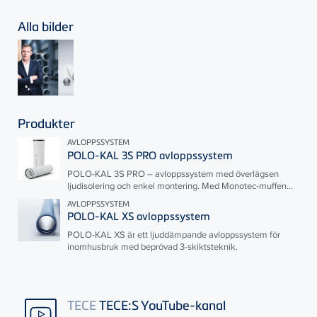
Alla bilder
Produkter
AVLOPPSSYSTEM
POLO-KAL 3S PRO avloppssystem
POLO-KAL 3S PRO – avloppssystem med överlägsen
ljudisolering och enkel montering. Med Monotec-muffen...
AVLOPPSSYSTEM
POLO-KAL XS avloppssystem
POLO-KAL XS är ett ljuddämpande avloppssystem för
inomhusbruk med beprövad 3-skiktsteknik.
TECE
TECE:S YouTube-kanal