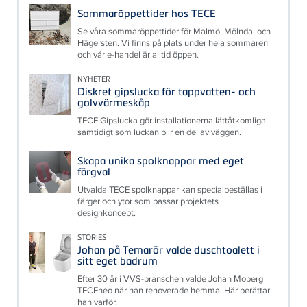
Sommaröppettider hos TECE
Se våra sommaröppettider för Malmö, Mölndal och
Hägersten. Vi finns på plats under hela sommaren
och vår e-handel är alltid öppen.
NYHETER
Diskret gipslucka för tappvatten- och
golvvärmeskåp
TECE Gipslucka gör installationerna lättåtkomliga
samtidigt som luckan blir en del av väggen.
Skapa unika spolknappar med eget
färgval
Utvalda TECE spolknappar kan specialbeställas i
färger och ytor som passar projektets
designkoncept.
STORIES
Johan på Temarör valde duschtoalett i
sitt eget badrum
Efter 30 år i VVS-branschen valde Johan Moberg
TECEneo när han renoverade hemma. Här berättar
han varför.