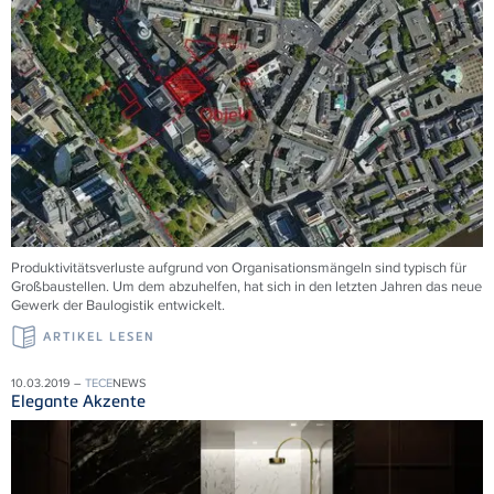
Produktivitätsverluste aufgrund von Organisationsmängeln sind typisch für
Großbaustellen. Um dem abzuhelfen, hat sich in den letzten Jahren das neue
Gewerk der Baulogistik entwickelt.
ARTIKEL LESEN
10.03.2019 –
TECE
NEWS
Elegante Akzente