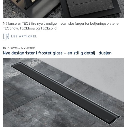
Nå lanserer TECE fire nye trendige metalliske farger for betjeningsplatene
TECEnow, TECEloop og TECEsolid.
LES ARTIKKEL
10.10.2023 – NYHETER
Nye designrister i frostet glass – en stilig detalj i dusjen