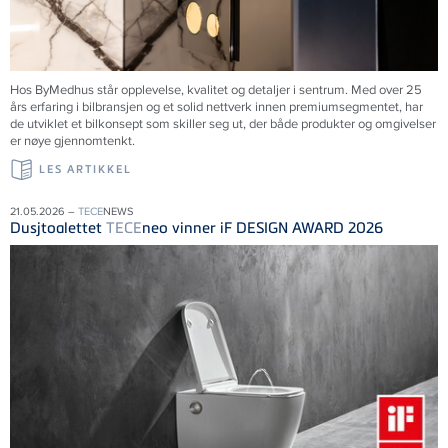
Hos ByMedhus står opplevelse, kvalitet og detaljer i sentrum. Med over 25
års erfaring i bilbransjen og et solid nettverk innen premiumsegmentet, har
de utviklet et bilkonsept som skiller seg ut, der både produkter og omgivelser
er nøye gjennomtenkt.
LES ARTIKKEL
21.05.2026 –
TECE
NEWS
Dusjtoalettet
TECE
neo vinner iF DESIGN AWARD 2026