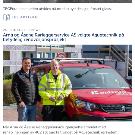
TECEdrainline-serien utvides nå med to nye design i frostet glass.
LES ARTIKKEL
24.05.2023 –
TECE
NEWS
Arna og Åsane Rørleggerservice AS valgte Aquatechnik på
betydelig renovasjonsprosjekt
Når Arna og Åsane Rørleggerservice igangsette arbeidet med
rehabiliteringen av 402 stk bad falt valget på Aquatechnik rørsystem.