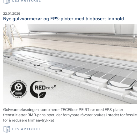
LES ARTIKKEL
22.01.2026 –
Nye gulvvarmerør og EPS-plater med biobasert innhold
Gulvvarmeløsningen kombinerer TECEfloor PE-RT-rør med EPS-plater
fremstilt etter BMB-prinsippet, der fornybare råvarer brukes i stedet for fossile
for å redusere klimaavtrykket
LES ARTIKKEL