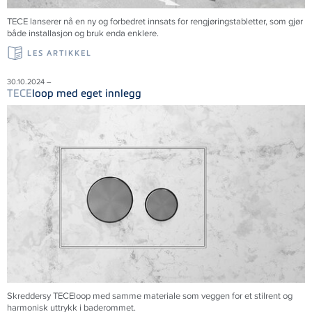
TECE lanserer nå en ny og forbedret innsats for rengjøringstabletter, som gjør
både installasjon og bruk enda enklere.
LES ARTIKKEL
30.10.2024 –
TECE
loop med eget innlegg
Skreddersy TECEloop med samme materiale som veggen for et stilrent og
harmonisk uttrykk i baderommet.