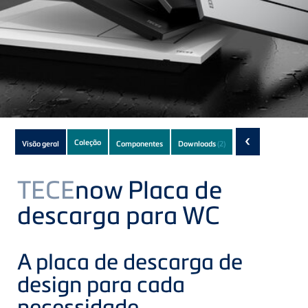
Subnavigation
‹
Coleção
Visão geral
Componentes
Downloads
(2)
of
current
TECE
now Placa de
Product
descarga para WC
A placa de descarga de
design para cada
necessidade