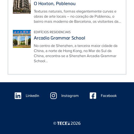
O Hoxton, Poblenou
Texturas naturais, formas elegantemente curvas e
obras de arte locais – no coração de Poblenou, o
bairro mais moderno de Barcelona, ​​os visitantes da...
EDIFÍCIOS RESIDENCIAIS
Arcadia Grammar School
No centro de Shenzhen, a terceira maior cidade da
China, a norte de Hong Kong, no Mar do Sul da
China, encontra-se a Shenzhen Arcadia Grammar
School...
Floating
Sidebar
LinkedIn
Instagram
Facebook
©
2026