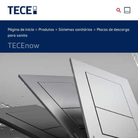
Skip to main content
Breadcrumb
»
»
»
Página de inicio
Produtos
Sistemas sanitários
Placas de descarga
para sanita
TECEnow