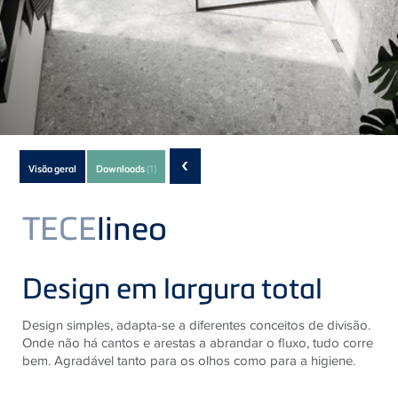
Subnavigation
‹
Visão geral
Downloads
(1)
of
current
TECE
lineo
Product
Design em largura total
Design simples, adapta-se a diferentes conceitos de divisão.​
Onde não há cantos e arestas a abrandar o fluxo, tudo corre
bem. ​​Agradável tanto para os olhos como para a higiene.