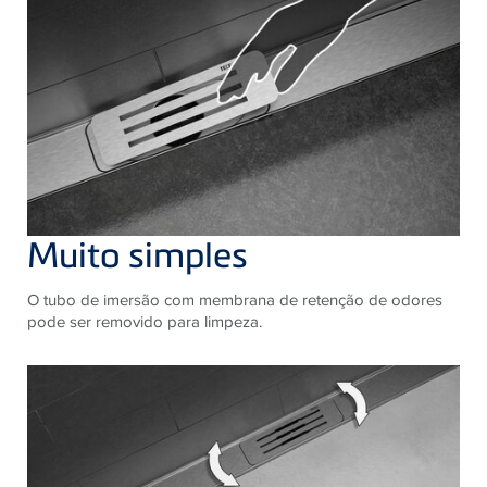
Muito simples
O tubo de imersão com membrana de retenção de odores
pode ser removido para limpeza.