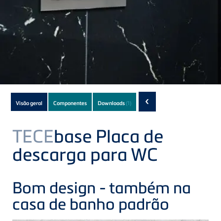
Subnavigation
‹
Visão geral
Componentes
Downloads
(1)
of
current
TECE
base Placa de
Product
descarga para WC
Bom design - também na
casa de banho padrão