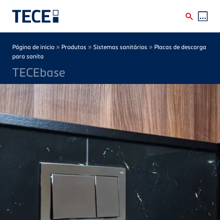
Skip to main content
Breadcrumb
»
»
»
Página de inicio
Produtos
Sistemas sanitários
Placas de descarga
para sanita
TECEbase