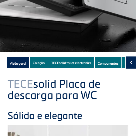
Subnavigation
‹
Coleção
TECEsolid toilet electronics
Visão geral
Componentes
Downl
of
current
TECE
solid Placa de
Product
descarga para WC
Sólido e elegante