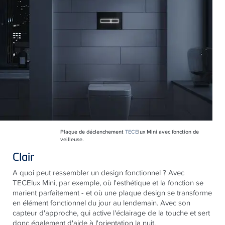
Plaque de déclenchement
TECE
lux Mini avec fonction de
veilleuse.
Clair
A quoi peut ressembler un design fonctionnel ? Avec
TECElux Mini, par exemple, où l'esthétique et la fonction se
marient parfaitement - et où une plaque design se transforme
en élément fonctionnel du jour au lendemain. Avec son
capteur d'approche, qui active l'éclairage de la touche et sert
donc également d'aide à l'orientation la nuit.