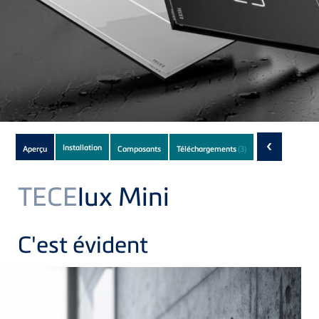
Subnavigation
‹
Installation
Aperçu
Composants
Téléchargements
(3)
of
current
TECE
lux Mini
Product
C'est évident